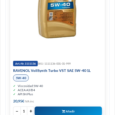
Art.-Nr. 1111136
SKU: 1111136-001-01-999
RAVENOL VollSynth Turbo VST SAE 5W-40 1L
5W-40
Viscosidad 5W-40
ACEA A3/B4
API SN Plus
20,95
€
IVA inc
−
+
1
Añadir