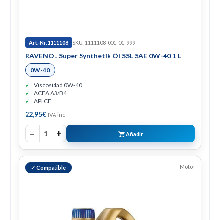
Art.-Nr. 1111108
SKU: 1111108-001-01-999
RAVENOL Super Synthetik Öl SSL SAE 0W-40 1 L
0W-40
Viscosidad 0W-40
ACEA A3/B4
API CF
22,95
€
IVA inc
−
+
1
Añadir
Motor
✓ Compatible