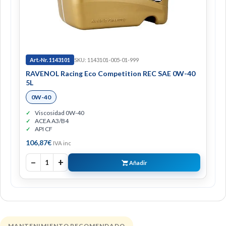
Art.-Nr. 1143101
SKU: 1143101-005-01-999
RAVENOL Racing Eco Competition REC SAE 0W-40
5L
0W-40
Viscosidad 0W-40
ACEA A3/B4
API CF
106,87
€
IVA inc
−
+
1
Añadir
MANTENIMIENTO RECOMENDADO