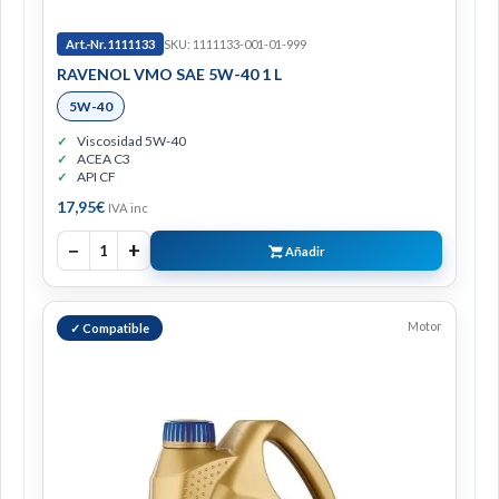
Art.-Nr. 1111133
SKU: 1111133-001-01-999
RAVENOL VMO SAE 5W-40 1 L
5W-40
Viscosidad 5W-40
ACEA C3
API CF
17,95
€
IVA inc
−
+
1
Añadir
Motor
✓ Compatible