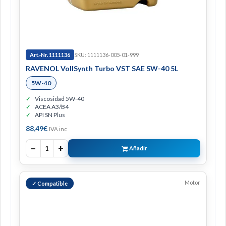
Art.-Nr. 1111136
SKU: 1111136-005-01-999
RAVENOL VollSynth Turbo VST SAE 5W-40 5L
5W-40
Viscosidad 5W-40
ACEA A3/B4
API SN Plus
88,49
€
IVA inc
−
+
1
Añadir
Motor
✓ Compatible