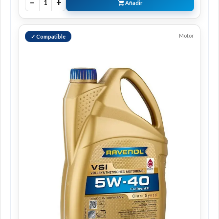
−
+
1
Añadir
Motor
✓ Compatible