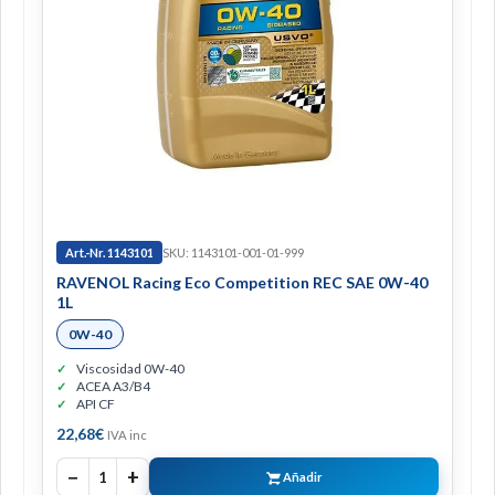
Art.-Nr. 1143101
SKU: 1143101-001-01-999
RAVENOL Racing Eco Competition REC SAE 0W-40
1L
0W-40
Viscosidad 0W-40
ACEA A3/B4
API CF
22,68
€
IVA inc
−
+
1
Añadir