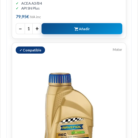
ACEA A3/B4
API SN Plus
79,95
€
IVA inc
−
+
1
Añadir
Motor
✓ Compatible