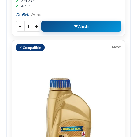
ACEA C3
API CF
73,95
€
IVA inc
−
+
1
Añadir
Motor
✓ Compatible