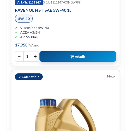
Art.-Nr. 1111147
SKU: 1111147-001-01-999
RAVENOL HST SAE 5W-40 1L
5W-40
Viscosidad 5W-40
ACEA A3/B4
API SN Plus
17,95
€
IVA inc
−
+
1
Añadir
Motor
✓ Compatible