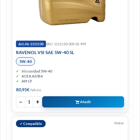
Art.-Nr. 1111130
SKU: 1111130-005-01-999
RAVENOL VSI SAE 5W-40 5L
5W-40
Viscosidad 5W-40
ACEA A3/B4
API CF
80,95
€
IVA inc
−
+
1
Añadir
Motor
✓ Compatible