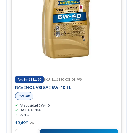
Art.-Nr. 1111130
SKU: 1111130-001-01-999
RAVENOL VSI SAE 5W-40 1 L
5W-40
Viscosidad 5W-40
ACEA A3/B4
API CF
19,49
€
IVA inc