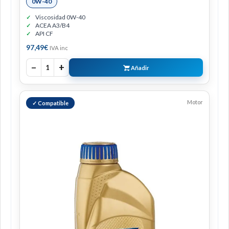
0W-40
Viscosidad 0W-40
ACEA A3/B4
API CF
97,49
€
IVA inc
−
+
1
Añadir
Motor
✓ Compatible