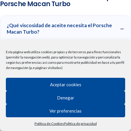
Porsche Macan Turbo
¿Qué viscosidad de aceite necesita el Porsche
Macan Turbo?
La viscosidad recomendada depende del motor específico y
Esta página web utiliza cookies propias y de terceros para fines funcionales
(permitir la navegación web), para optimizar la navegación y personalizarla
el año de fabricación de tu Porsche Macan Turbo. Usa
según tus preferencias así como para mostrarte publicidad en base a tu perfil
nuestro buscador de compatibilidad para encontrar el aceite
de navegación (p.e páginas visitadas)
exacto para tu motor.
Aceptar cookies
Denegar
¿Cada cuánto hay que cambiar el aceite en un
Porsche Macan Turbo?
Ver preferencias
Política de Cookies
Política de privacidad
Tienda
Lista de deseos
Carrito
Mi cuenta
Vehículo
¿Es mejor el aceite sintético o semisintético