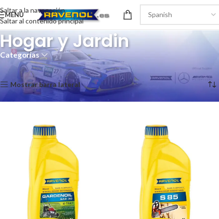
Saltar a la navegación
MENÚ
Saltar al contenido principal
Hogar y Jardin
Categorías
Inicio
/
Hogar y Jardin
Mostrando los 4 resultados
Mostrar barra lateral