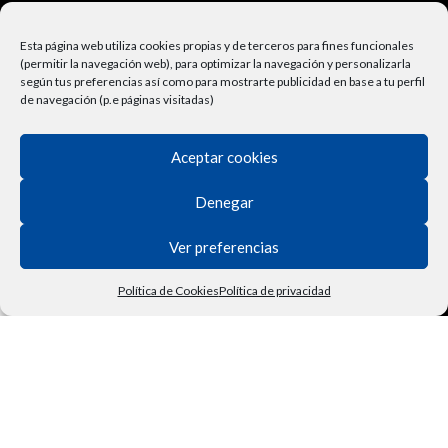
Términos y Condiciones
Esta página web utiliza cookies propias y de terceros para fines funcionales
Derecho de Desisitimiento
(permitir la navegación web), para optimizar la navegación y personalizarla
según tus preferencias así como para mostrarte publicidad en base a tu perfil
Política de Privacidad
de navegación (p.e páginas visitadas)
Contactar
Aceptar cookies
Política de Cookies
Denegar
Ver preferencias
Política de Cookies
Política de privacidad
Tienda
Filtros
Lista de deseos
Carrito
Mi cuenta
Vehículo