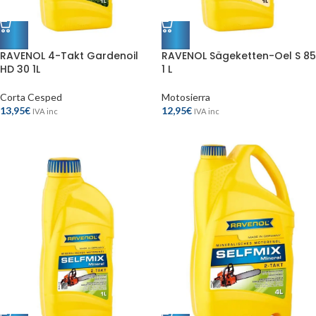
RAVENOL 4-Takt Gardenoil
RAVENOL Sägeketten-Oel S 85
HD 30 1L
1 L
Corta Cesped
Motosierra
13,95
€
12,95
€
IVA inc
IVA inc