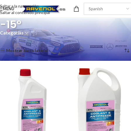
Saltar a la navegación
MENÚ
Saltar al contenido principal
-15º
Categorías
Inicio
/
Anticongelante
/
-15º
Mostrando 1–12 de 13 resultados
Mostrar barra lateral