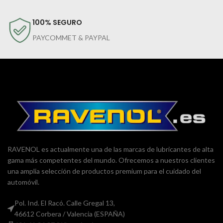
100% SEGURO
PAYCOMMET & PAYPAL
RAVENOL es actualmente una de las marcas de lubricantes de alta
gama más competentes del mundo. Ofrecemos a nuestros clientes
una amplia selección de productos premium para el cuidado del
automóvil.
Pol. Ind. El Racó. Calle Gregal 13,
46612 Corbera / Valencia (ESPAÑA)