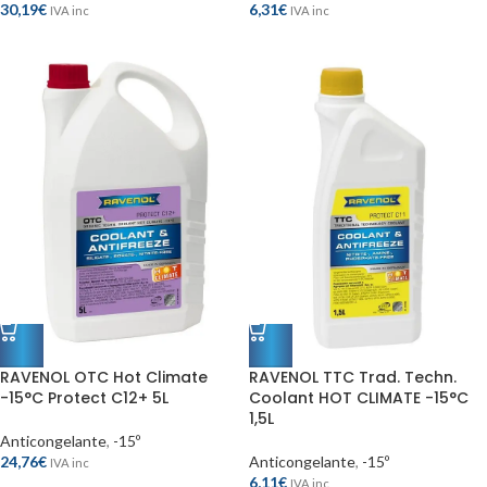
30,19
€
6,31
€
IVA inc
IVA inc
RAVENOL OTC Hot Climate
RAVENOL TTC Trad. Techn.
-15°C Protect C12+ 5L
Coolant HOT CLIMATE -15°C
1,5L
Anticongelante
,
-15º
24,76
€
Anticongelante
,
-15º
IVA inc
6,11
€
IVA inc