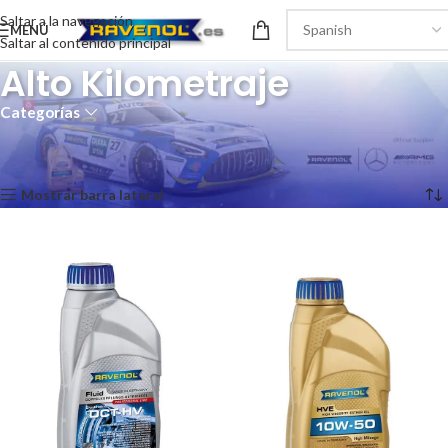
Saltar a la navegación
MENÚ
Saltar al contenido principal
Alto Kilometraje
Categorías
Inicio
/
Turismo
/
Motor
/
Alto Kilometraje
Mostrando 1–12 de 13 resultados
Mostrar barra lateral