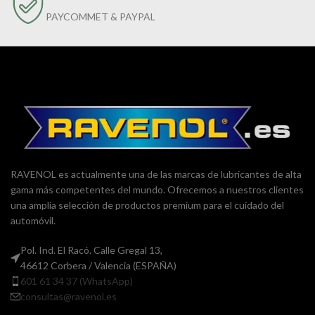
PAYCOMMET & PAYPAL
RAVENOL es actualmente una de las marcas de lubricantes de alta
gama más competentes del mundo. Ofrecemos a nuestros clientes
una amplia selección de productos premium para el cuidado del
automóvil.
Pol. Ind. El Racó. Calle Gregal 13,
46612 Corbera / Valencia (ESPAÑA)
601 61 34 37 (WhatsApp)
consultas@ravenol.es