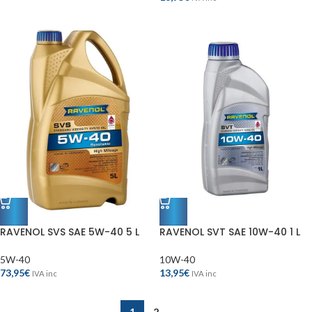
RAVENOL SVS SAE 5W-40 5 L
RAVENOL SVT SAE 10W-40 1 L
5W-40
10W-40
73,95
€
13,95
€
IVA inc
IVA inc
1
2
→