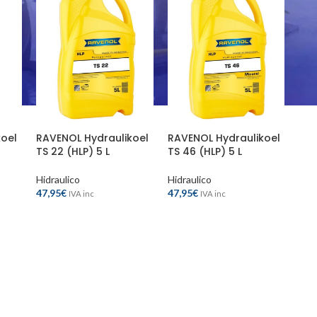
RAVENOL Hydraulikoel
RAVENOL Hydraulikoel
koel
TS 22 (HLP) 5 L
TS 46 (HLP) 5 L
Hidraulico
Hidraulico
47,95
€
47,95
€
IVA inc
IVA inc