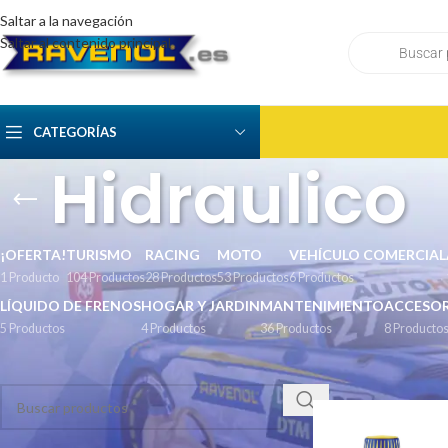
Saltar a la navegación
Saltar al contenido principal
CATEGORÍAS
Hidraulico
¡OFERTA!
TURISMO
RACING
MOTO
VEHÍCULO COMERCIAL
1 Producto
104 Productos
28 Productos
53 Productos
6 Productos
LÍQUIDO DE FRENOS
HOGAR Y JARDIN
MANTENIMIENTO
ACCESOR
5 Productos
4 Productos
36 Productos
8 Producto
BUSCAR
Inicio
/
Hidraulico