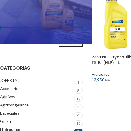
FILTRAR POR PRECIO
Precio:
10€
—
50€
FILTRAR
RAVENOL Hydrauli
TS 10 (HLP) 1 L
CATEGORIAS
Hidraulico
13,95
€
¡OFERTA!
IVA inc
1
Accesorios
8
Aditivos
19
Anticongelante
28
Especiales
6
Grasa
10
Hidraulico