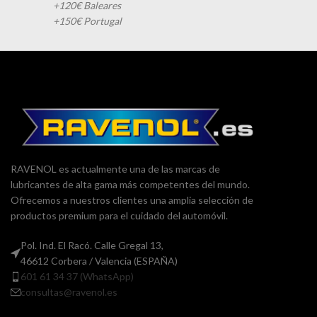
+120€ Baleares
+150€ Portugal
RAVENOL es actualmente una de las marcas de
lubricantes de alta gama más competentes del mundo.
Ofrecemos a nuestros clientes una amplia selección de
productos premium para el cuidado del automóvil.
Pol. Ind. El Racó. Calle Gregal 13,
46612 Corbera / Valencia (ESPAÑA)
601 61 34 37 (WhatsApp)
consultas@ravenol.es