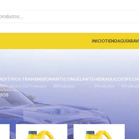
INICIO
TIENDA
GUÍA
RAV
ADITIVOS
TRANSMISION
ANTICONGELANTE
HIDRAULICO
ESPECIA
19 Productos
101 Productos
28 Productos
3 Productos
6 Product
IOS
s
Mostrar
9
12
18