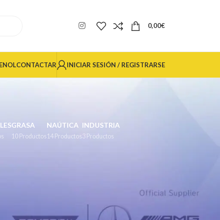
0,00
€
INICIAR SESIÓN / REGISTRARSE
ENOL
CONTACTAR
LES
GRASA
NAÚTICA
INDUSTRIA
os
10 Productos
14 Productos
3 Productos
24