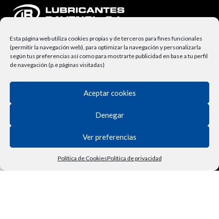
Esta página web utiliza cookies propias y de terceros para fines funcionales
(permitir la navegación web), para optimizar la navegación y personalizarla
según tus preferencias así como para mostrarte publicidad en base a tu perfil
de navegación (p.e páginas visitadas)
Aceptar cookies
NUESTRA EMPRESA
Lubricantes Ravenol
Denegar
Términos y Condiciones
Ver preferencias
Derecho de Desisitimiento
Política de Cookies
Política de privacidad
Política de Privacidad
Tienda
Filtros
Lista de deseos
Carrito
Mi cuenta
Vehículo
Contactar
Política de Cookies