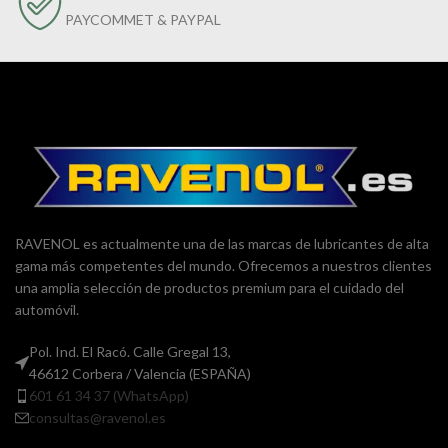
PAYCOMMET & PAYPAL
RAVENOL es actualmente una de las marcas de lubricantes de alta
gama más competentes del mundo. Ofrecemos a nuestros clientes
una amplia selección de productos premium para el cuidado del
automóvil.
Pol. Ind. El Racó. Calle Gregal 13,
46612 Corbera / Valencia (ESPAÑA)
601 61 34 37 (WhatsApp)
consultas@ravenol.es