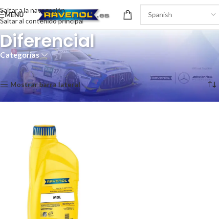
Saltar a la navegación
MENÚ
Saltar al contenido principal
Diferencial
Categorías
Inicio
/
Transmision
/
Diferencial
Mostrando el único resultado
Mostrar barra lateral