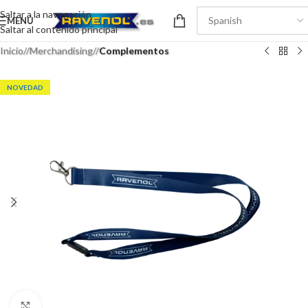
Saltar a la navegación
MENÚ
Saltar al contenido principal
Inicio
/
Merchandising
/
Complementos
NOVEDAD
Haga clic para ampliar