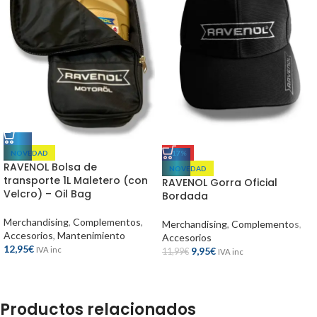
NOVEDAD
-17%
RAVENOL Bolsa de
NOVEDAD
transporte 1L Maletero (con
RAVENOL Gorra Oficial
Velcro) – Oil Bag
Bordada
Merchandising
,
Complementos
,
Merchandising
,
Complementos
,
Accesorios
,
Mantenimiento
Accesorios
12,95
€
IVA inc
9,95
€
11,99
€
IVA inc
Productos relacionados