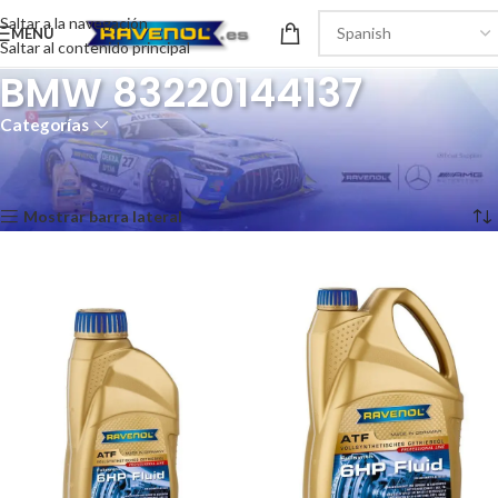
Saltar a la navegación
MENÚ
Saltar al contenido principal
BMW 83220144137
Categorías
Inicio
/
Recomendaciones del producto
/
BMW 83220144137
Mostrando los 2 resultados
Mostrar barra lateral