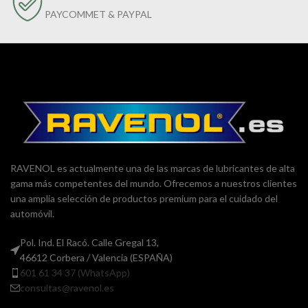
PAYCOMMET & PAYPAL
RAVENOL es actualmente una de las marcas de lubricantes de alta
gama más competentes del mundo. Ofrecemos a nuestros clientes
una amplia selección de productos premium para el cuidado del
automóvil.
Pol. Ind. El Racó. Calle Gregal 13,
46612 Corbera / Valencia (ESPAÑA)
601 61 34 37 (WhatsApp)
consultas@ravenol.es