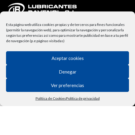
Esta página web utiliza cookies propias y de terceros para fines funcionales
(permitir la navegación web), para optimizar la navegación y personalizarla
según tus preferencias así como para mostrarte publicidad en base a tu perfil
de navegación (p.e páginas visitadas)
Aceptar cookies
NUESTRA EMPRESA
Lubricantes Ravenol
Denegar
Términos y Condiciones
Ver preferencias
Derecho de Desisitimiento
Política de Cookies
Política de privacidad
Política de Privacidad
Tienda
Filtros
Lista de deseos
Carrito
Mi cuenta
Vehículo
Contactar
Política de Cookies