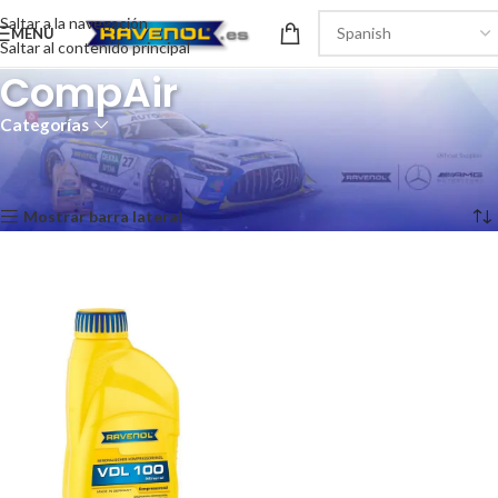
Saltar a la navegación
MENÚ
Saltar al contenido principal
CompAir
Categorías
Inicio
/
Recomendaciones del producto
/
CompAir
Mostrando el único resultado
Mostrar barra lateral