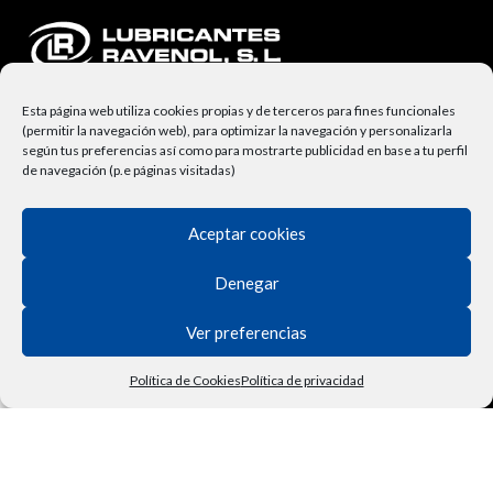
Esta página web utiliza cookies propias y de terceros para fines funcionales
(permitir la navegación web), para optimizar la navegación y personalizarla
según tus preferencias así como para mostrarte publicidad en base a tu perfil
de navegación (p.e páginas visitadas)
NUESTRA EMPRESA
Aceptar cookies
Lubricantes Ravenol
Denegar
Términos y Condiciones
Ver preferencias
Derecho de Desisitimiento
Política de Privacidad
Política de Cookies
Política de privacidad
Tienda
Filtros
Lista de deseos
Carrito
Mi cuenta
Vehículo
Contactar
Política de Cookies