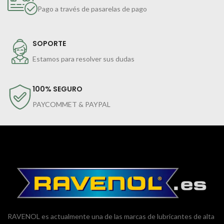
Pago a través de pasarelas de pago
SOPORTE
Estamos para resolver sus dudas
100% SEGURO
PAYCOMMET & PAYPAL
RAVENOL es actualmente una de las marcas de lubricantes de alta