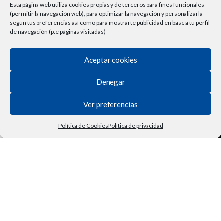
Términos y Condiciones
Esta página web utiliza cookies propias y de terceros para fines funcionales
(permitir la navegación web), para optimizar la navegación y personalizarla
Derecho de Desisitimiento
según tus preferencias así como para mostrarte publicidad en base a tu perfil
de navegación (p.e páginas visitadas)
Política de Privacidad
Contactar
Aceptar cookies
Política de Cookies
Denegar
Ver preferencias
Política de Cookies
Política de privacidad
Tienda
Filtros
Lista de deseos
Carrito
Mi cuenta
Vehículo