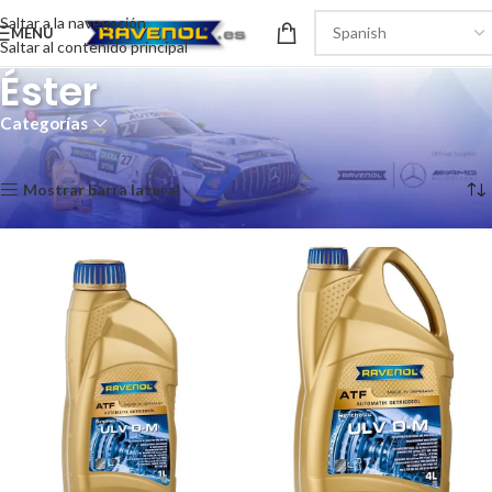
Saltar a la navegación
MENÚ
Saltar al contenido principal
Éster
Categorías
Inicio
/
Tecnología del producto
/
Éster
Mostrando los 4 resultados
Mostrar barra lateral