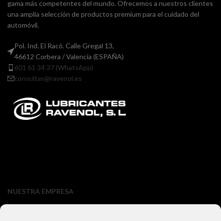
gama más competentes del mundo. Ofrecemos a nuestros clientes
una amplia selección de productos premium para el cuidado del
automóvil.
Pol. Ind. El Racó. Calle Gregal 13,
46612 Corbera / Valencia (ESPAÑA)
601 61 34 37 (WhatsApp)
consultas@ravenol.es
NUESTRA EMPRESA
Lubricantes Ravenol