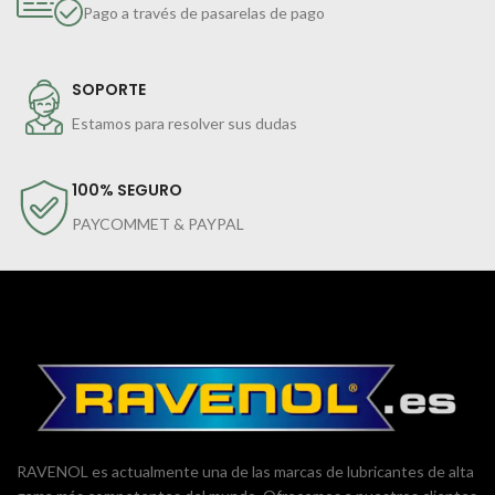
Pago a través de pasarelas de pago
SOPORTE
Estamos para resolver sus dudas
100% SEGURO
PAYCOMMET & PAYPAL
RAVENOL es actualmente una de las marcas de lubricantes de alta