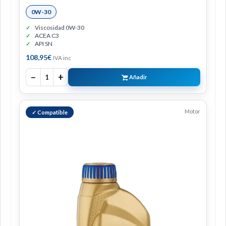
0W-30
Viscosidad 0W-30
ACEA C3
API SN
108,95
€
IVA inc
−
+
1
Añadir
Motor
✓ Compatible