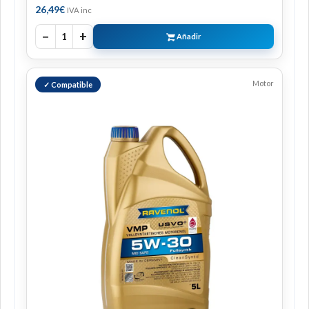
26,49
€
IVA inc
−
+
1
Añadir
Motor
✓ Compatible