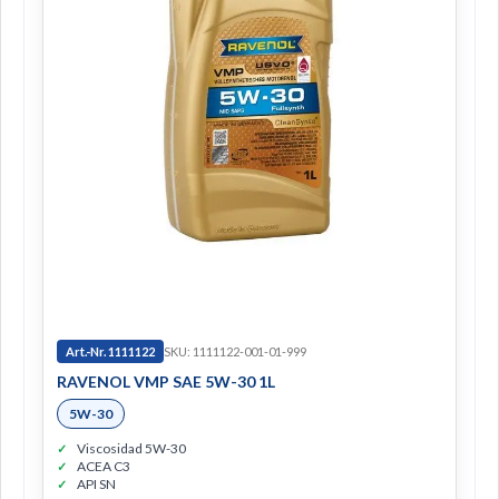
Art.-Nr. 1111122
SKU: 1111122-001-01-999
RAVENOL VMP SAE 5W-30 1L
5W-30
Viscosidad 5W-30
ACEA C3
API SN