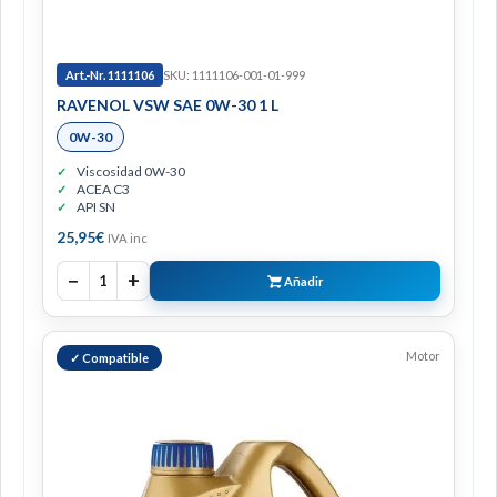
Art.-Nr. 1111106
SKU: 1111106-001-01-999
RAVENOL VSW SAE 0W-30 1 L
0W-30
Viscosidad 0W-30
ACEA C3
API SN
25,95
€
IVA inc
−
+
1
Añadir
Motor
✓ Compatible