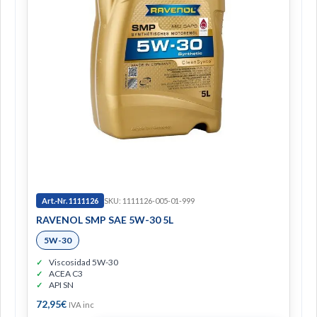
Art.-Nr. 1111126
SKU: 1111126-005-01-999
RAVENOL SMP SAE 5W-30 5L
5W-30
Viscosidad 5W-30
ACEA C3
API SN
72,95
€
IVA inc