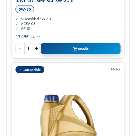
RAVENOL SMP SAE 5W-30 1L
5W-30
Viscosidad 5W-30
ACEA C3
API SN
17,49
€
IVA inc
−
+
1
Añadir
Motor
✓ Compatible