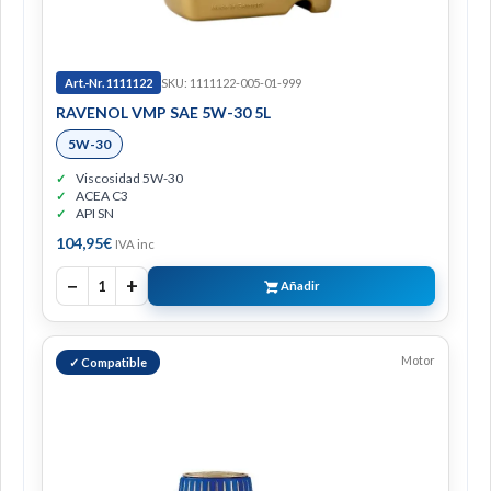
Art.-Nr. 1111122
SKU: 1111122-005-01-999
RAVENOL VMP SAE 5W-30 5L
5W-30
Viscosidad 5W-30
ACEA C3
API SN
104,95
€
IVA inc
−
+
1
Añadir
Motor
✓ Compatible