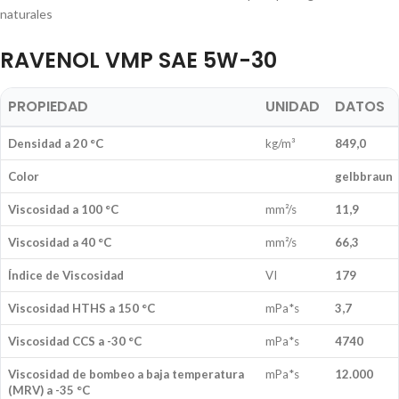
naturales
RAVENOL VMP SAE 5W-30
PROPIEDAD
UNIDAD
DATOS
Densidad a 20 °C
kg/m³
849,0
Color
gelbbraun
Viscosidad a 100 °C
mm²/s
11,9
Viscosidad a 40 °C
mm²/s
66,3
Índice de Viscosidad
VI
179
Viscosidad HTHS a 150 °C
mPa*s
3,7
Viscosidad CCS a -30 °C
mPa*s
4740
Viscosidad de bombeo a baja temperatura
mPa*s
12.000
(MRV) a -35 °C