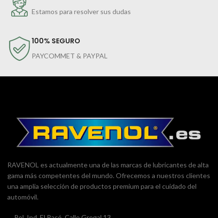
Estamos para resolver sus dudas
100% SEGURO
PAYCOMMET & PAYPAL
RAVENOL es actualmente una de las marcas de lubricantes de alta
gama más competentes del mundo. Ofrecemos a nuestros clientes
una amplia selección de productos premium para el cuidado del
automóvil.
Pol. Ind. El Racó. Calle Gregal 13,