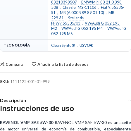
83210398507
,
BMW/Mini 83 21 0 398
508
,
Chrysler MS-11106
,
Fiat 9.55535-
S1
,
MB (A 000 989 89 01 10)
,
MB
229.31
,
Stellantis
FPW9.55535/03
,
VW/Audi G 052 195
M2
,
VW/Audi G 052 195 M4
,
VW/Audi G
052 195 M6
TECNOLOGÍA
Clean Synto®
,
USVO®
Comparar
Añadir a la lista de deseos
SKU:
1111122-001-01-999
Descripción
Instrucciones de uso
RAVENOL VMP SAE 5W-30
RAVENOL VMP SAE 5W-30 es un aceit
de motor universal de economía de combustible, especialmente