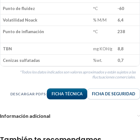
Punto de fluidez
°C
-60
Volatilidad Noack
% M/M
6,4
Punto de inflamación
°C
238
TBN
mg KOH/g
8,8
Cenizas sulfatadas
%wt.
0,7
*Todos los datos indicados son valores aproximados y están sujetos a las
fluctuaciones comerciales.
FICHA TÉCNICA
FICHA DE SEGURIDAD
DESCARGAR PDFS:
Información adicional
También te recomendamos…