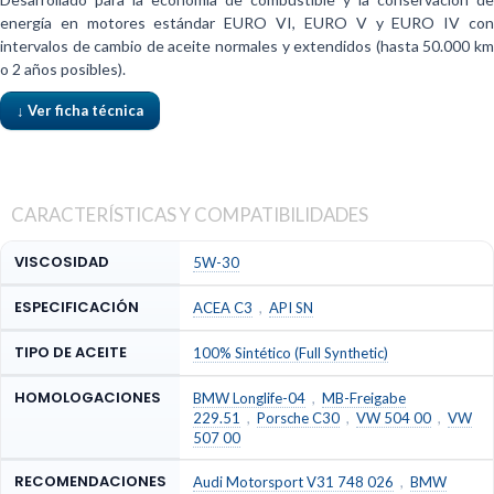
energía en motores estándar EURO VI, EURO V y EURO IV con
intervalos de cambio de aceite normales y extendidos (hasta 50.000 km
o 2 años posibles).
↓ Ver ficha técnica
CARACTERÍSTICAS Y COMPATIBILIDADES
VISCOSIDAD
5W-30
ESPECIFICACIÓN
ACEA C3
,
API SN
TIPO DE ACEITE
100% Sintético (Full Synthetic)
HOMOLOGACIONES
BMW Longlife-04
,
MB-Freigabe
229.51
,
Porsche C30
,
VW 504 00
,
VW
507 00
RECOMENDACIONES
Audi Motorsport V31 748 026
,
BMW