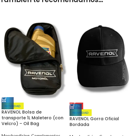
NOVEDAD
-17%
RAVENOL Bolsa de
NOVEDAD
transporte 1L Maletero (con
RAVENOL Gorra Oficial
Velcro) – Oil Bag
Bordada
Merchandising
,
Complementos
,