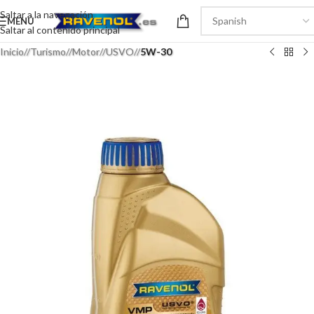
Saltar a la navegación
MENÚ
Saltar al contenido principal
Inicio
/
Turismo
/
Motor
/
USVO
/
5W-30