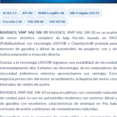
ACEA C3
API SN
BMW Longlife-04
MB-Freigabe 229.51
Porsche C30
VW 504 00
VW 507 00
RAVENOL VMP SAE 5W-30
RAVENOL VMP SAE 5W-30 es un aceit
de motor sintético completo de baja fricción basado en PAO
(Polialfaolefina) con tecnología USVO® y CleanSynto® probada para
motores de gasolina y diésel de automóviles de pasajeros con y sin
turbocompresión e inyección directa.
Gracias a la tecnología USVO® logramos una estabilidad de viscosidad
extremadamente alta. Evitamos las desventajas de los mejoradores de
viscosidad poliméricos mientras aprovechamos sus ventajas. Esto
mejora la protección del motor, el rendimiento, la limpieza del motor y los
intervalos de cambio de aceite.
RAVENOL VMP SAE 5W-30 se basa en aditivos con contenido reducido
de cenizas para su uso en automóviles modernos con motores diésel y
de gasolina con excelentes características de arranque en frío, bajo
consumo de aceite y emisiones de contaminantes reducidas.
Desarrollado para la economía de combustible y la conservación de