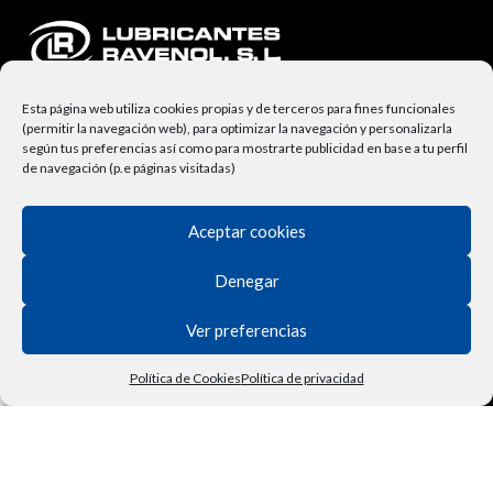
Esta página web utiliza cookies propias y de terceros para fines funcionales
(permitir la navegación web), para optimizar la navegación y personalizarla
según tus preferencias así como para mostrarte publicidad en base a tu perfil
de navegación (p.e páginas visitadas)
NUESTRA EMPRESA
Aceptar cookies
Lubricantes Ravenol
Denegar
Términos y Condiciones
Ver preferencias
Derecho de Desisitimiento
Política de Privacidad
Política de Cookies
Política de privacidad
Tienda
Filtros
Lista de deseos
Carrito
Mi cuenta
Vehículo
Contactar
Política de Cookies