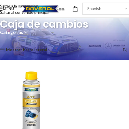
Saltar a la navegación
MENÚ
Saltar al contenido principal
Caja de cambios
Categorías
Inicio
/
Aditivos
/
Caja de cambios
Mostrando el único resultado
Mostrar barra lateral