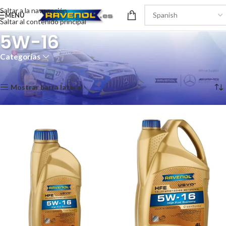
Saltar a la navegación
MENÚ
Saltar al contenido principal
5W-16
Categorías
Inicio
/
Turismo
/
Motor
/
USVO
/
5W-16
Mostrando los 2 resultados
Mostrar barra lateral