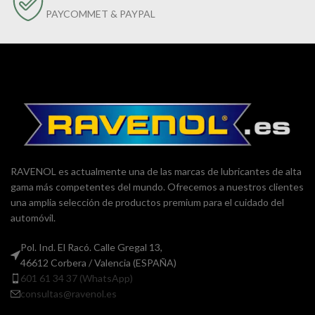
PAYCOMMET & PAYPAL
RAVENOL es actualmente una de las marcas de lubricantes de alta
gama más competentes del mundo. Ofrecemos a nuestros clientes
una amplia selección de productos premium para el cuidado del
automóvil.
Pol. Ind. El Racó. Calle Gregal 13,
46612 Corbera / Valencia (ESPAÑA)
601 61 34 37 (WhatsApp)
consultas@ravenol.es