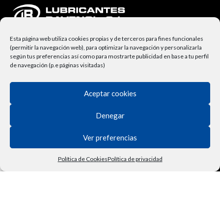
Esta página web utiliza cookies propias y de terceros para fines funcionales
(permitir la navegación web), para optimizar la navegación y personalizarla
según tus preferencias así como para mostrarte publicidad en base a tu perfil
de navegación (p.e páginas visitadas)
Aceptar cookies
NUESTRA EMPRESA
Lubricantes Ravenol
Denegar
Términos y Condiciones
Ver preferencias
Derecho de Desisitimiento
Política de Cookies
Política de privacidad
Política de Privacidad
Tienda
Filtros
Lista de deseos
Carrito
Mi cuenta
Vehículo
Contactar
Política de Cookies