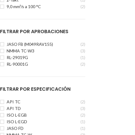
9,0 mm²/s a 100 °C
(2)
FILTRAR POR APROBACIONES
JASO FB (M049RAV155)
(2)
NMMA TC-W3
(3)
RL-29019G
(1)
RL-90001G
(2)
FILTRAR POR ESPECIFICACIÓN
API TC
(2)
API TD
(3)
ISO L-EGB
(2)
ISO L-EGD
(1)
JASO FD
(1)
NMMA TC-W
(2)