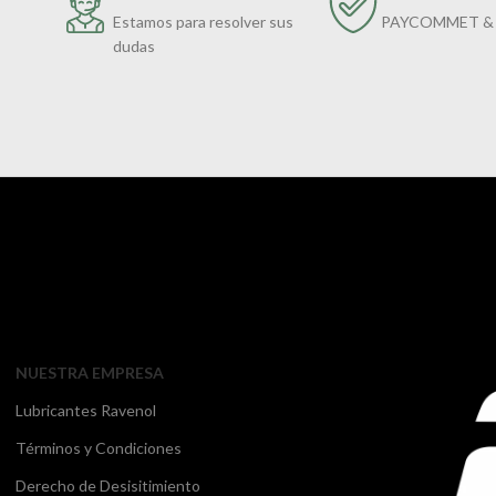
Estamos para resolver sus
PAYCOMMET &
dudas
NUESTRA EMPRESA
Lubricantes Ravenol
Términos y Condiciones
Derecho de Desisitimiento