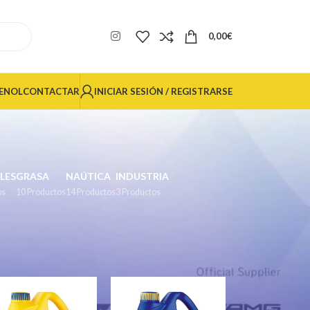
0,00
€
INICIAR SESIÓN / REGISTRARSE
ENOL
CONTACTAR
LES
GRASA
NAÚTICA
INDUSTRIA
os
10 Productos
14 Productos
3 Productos
24