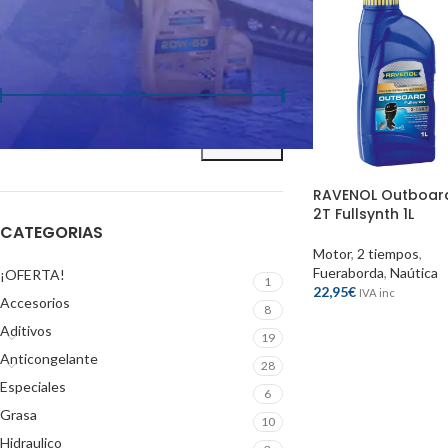
FILTRAR POR PRECIO
Precio:
10€
—
90€
FILTRAR
RAVENOL Outboar
2T Fullsynth 1L
CATEGORIAS
Motor
,
2 tiempos
,
Fueraborda
,
Naútica
¡OFERTA!
1
22,95
€
IVA inc
Accesorios
8
Aditivos
19
Anticongelante
28
Especiales
6
Grasa
10
Hidraulico