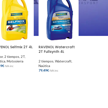
ENOL Selfmix 2T 4L
RAVENOL Watercraft
2T Fullsynth 4L
or
,
2 tiempos
,
2T
,
tica
,
Motosierra
2 tiempos
,
Watercraft
,
49
€
Naútica
IVA inc
79,49
€
IVA inc