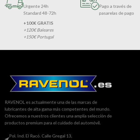
Urgente 24h
Pago a través de
Standard 48-72h
pasarelas de pago
+100€ GRATIS
+120€ Baleares
+150€ Portugal
RAVENOL es actualmente una de las marcas de
lubricantes de alta gama más competentes del mundo.
Ofrecemos a nuestros clientes una amplia selección de
productos premium para el cuidado del automóvil.
Pol. Ind. El Racó. Calle Gregal 13,