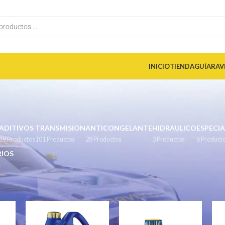
INICIO
TIENDA
GUÍA
RAV
ADITIVOS
TRANSMISION
ANTICONGELANTE
HIDRAULICO
ESPECIA
19 Productos
101 Productos
28 Productos
3 Productos
6 Product
IOS
s
r
/
2 tiempos
Mostrar
9
12
18