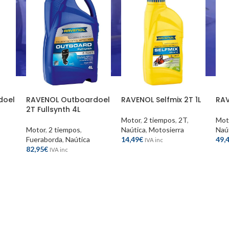
doel
RAVENOL Outboardoel
RAVENOL Selfmix 2T 1L
RAV
2T Fullsynth 4L
Motor
,
2 tiempos
,
2T
,
Mot
Motor
,
2 tiempos
,
Naútica
,
Motosierra
Naú
Fueraborda
,
Naútica
14,49
€
49,
IVA inc
82,95
€
IVA inc