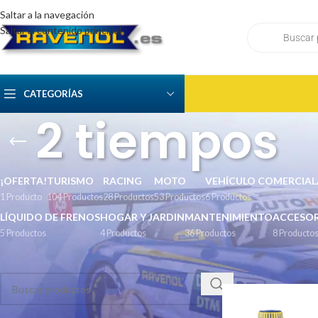
Saltar a la navegación
Saltar al contenido principal
CATEGORÍAS
2 tiempos
¡OFERTA!
TURISMO
RACING
MOTO
VEHÍCULO COMERCIAL
1 Producto
104 Productos
28 Productos
53 Productos
6 Productos
LÍQUIDO DE FRENOS
HOGAR Y JARDIN
MANTENIMIENTO
ACCESOR
5 Productos
4 Productos
36 Productos
8 Producto
BUSCAR
Inicio
/
Naútica
/
Moto