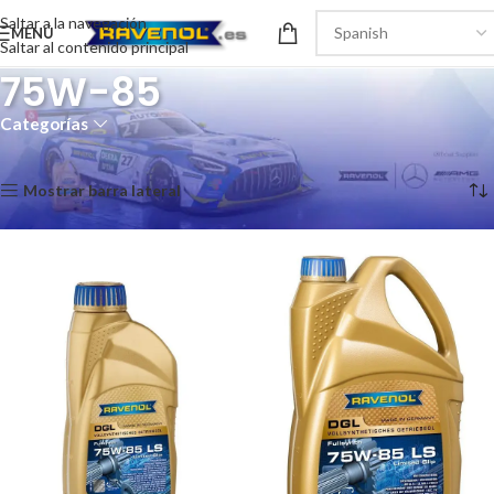
Saltar a la navegación
MENÚ
Saltar al contenido principal
75W-85
Categorías
Inicio
/
Transmision
/
Manual MTF
/
75W-85
Mostrando los 4 resultados
Mostrar barra lateral