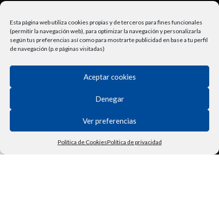
Términos y Condiciones
Esta página web utiliza cookies propias y de terceros para fines funcionales
Derecho de Desisitimiento
(permitir la navegación web), para optimizar la navegación y personalizarla
según tus preferencias así como para mostrarte publicidad en base a tu perfil
Política de Privacidad
de navegación (p.e páginas visitadas)
Contactar
Aceptar cookies
Política de Cookies
Denegar
Ver preferencias
Política de Cookies
Política de privacidad
Tienda
Filtros
Lista de deseos
Carrito
Mi cuenta
Vehículo