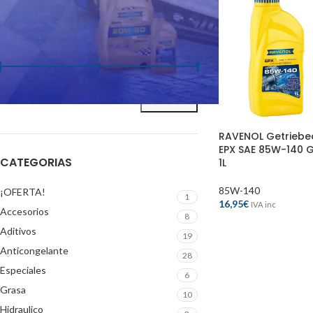
FILTRAR POR PRECIO
Precio:
10€
—
20€
FILTRAR
RAVENOL Getriebe
EPX SAE 85W-140 G
CATEGORIAS
1L
85W-140
¡OFERTA!
1
16,95
€
IVA inc
Accesorios
8
Aditivos
19
Anticongelante
28
Especiales
6
Grasa
10
Hidraulico