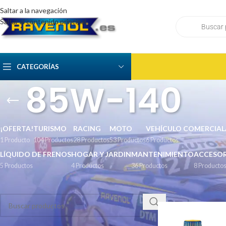
Saltar a la navegación
Saltar al contenido principal
CATEGORÍAS
85W-140
¡OFERTA!
TURISMO
RACING
MOTO
VEHÍCULO COMERCIAL
1 Producto
104 Productos
28 Productos
53 Productos
6 Productos
LÍQUIDO DE FRENOS
HOGAR Y JARDIN
MANTENIMIENTO
ACCESOR
5 Productos
4 Productos
36 Productos
8 Producto
BUSCAR
Inicio
/
Transmision
/