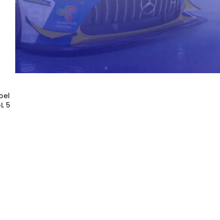
oel
L 5