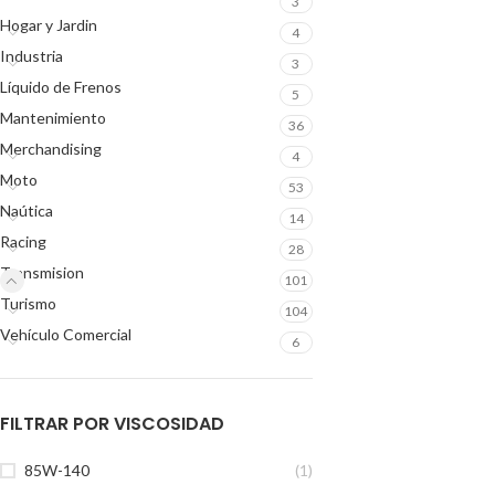
3
Hogar y Jardin
4
Industria
3
Líquido de Frenos
5
Mantenimiento
36
Merchandising
4
Moto
53
Naútica
14
Racing
28
Transmision
101
Turismo
104
Vehículo Comercial
6
FILTRAR POR VISCOSIDAD
85W-140
(1)