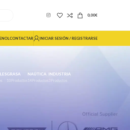
0,00
€
INICIAR SESIÓN / REGISTRARSE
ENOL
CONTACTAR
LES
GRASA
NAÚTICA
INDUSTRIA
os
10 Productos
14 Productos
3 Productos
24