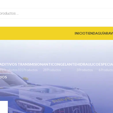
INICIO
TIENDA
GUÍA
RAV
ADITIVOS
TRANSMISION
ANTICONGELANTE
HIDRAULICO
ESPECIA
19 Productos
101 Productos
28 Productos
3 Productos
6 Product
IOS
s
Manual MTF
/
85W-140
Mostrar
9
12
18