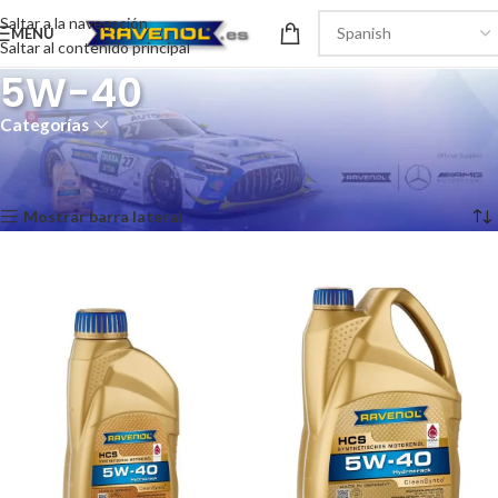
Saltar a la navegación
MENÚ
Saltar al contenido principal
5W-40
Categorías
Inicio
/
Turismo
/
Motor
/
CleanSynto
/
5W-40
Mostrando los 8 resultados
Mostrar barra lateral