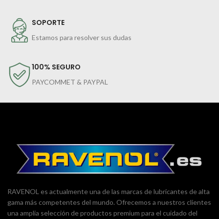
SOPORTE
Estamos para resolver sus dudas
100% SEGURO
PAYCOMMET & PAYPAL
RAVENOL es actualmente una de las marcas de lubricantes de alta
gama más competentes del mundo. Ofrecemos a nuestros clientes
una amplia selección de productos premium para el cuidado del