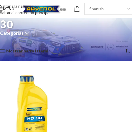
Saltar a la navegación
MENÚ
Saltar al contenido principal
30
Categorías
Inicio
/
Turismo
/
Motor
/
Mineral
/
30
Mostrando el único resultado
Mostrar barra lateral