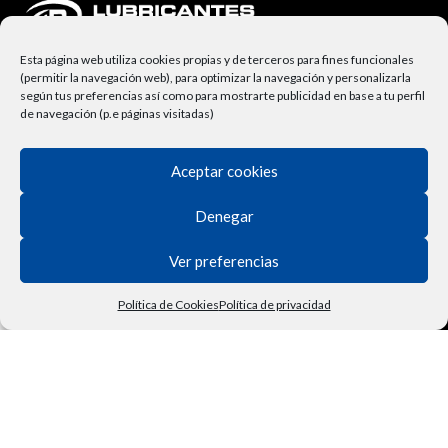
Esta página web utiliza cookies propias y de terceros para fines funcionales
(permitir la navegación web), para optimizar la navegación y personalizarla
según tus preferencias así como para mostrarte publicidad en base a tu perfil
de navegación (p.e páginas visitadas)
Aceptar cookies
NUESTRA EMPRESA
Denegar
Lubricantes Ravenol
Términos y Condiciones
Ver preferencias
Derecho de Desisitimiento
Política de Cookies
Política de privacidad
Tienda
Filtros
Lista de deseos
Carrito
Mi cuenta
Vehículo
Política de Privacidad
Contactar
Política de Cookies