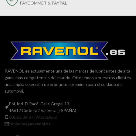
PAYCOMMET & PAYPAL
RAVENOL es actualmente una de las marcas de lubricantes de alta
gama más competentes del mundo. Ofrecemos a nuestros clientes
una amplia selección de productos premium para el cuidado del
automóvil.
Pol. Ind. El Racó. Calle Gregal 13,
46612 Corbera / Valencia (ESPAÑA)
601 61 34 37 (WhatsApp)
consultas@ravenol.es