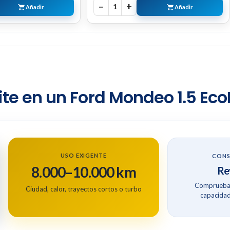
−
+
1
Añadir
Añadir
te en un Ford Mondeo 1.5 Eco
USO EXIGENTE
CONS
8.000–10.000 km
Rev
Comprueba 
Ciudad, calor, trayectos cortos o turbo
capacidad