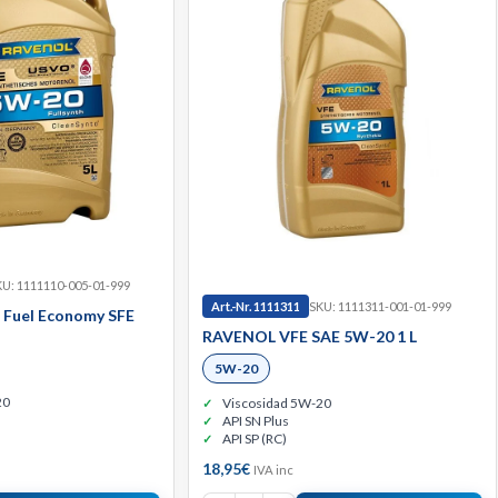
U: 1111110-005-01-999
Art.-Nr. 1111311
SKU: 1111311-001-01-999
Fuel Economy SFE
RAVENOL VFE SAE 5W-20 1 L
5W-20
20
Viscosidad 5W-20
API SN Plus
API SP (RC)
18,95
€
IVA inc