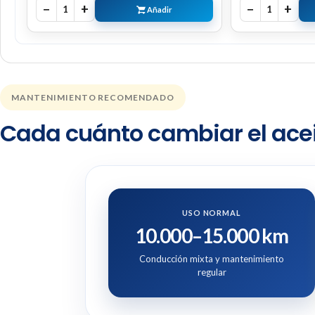
−
+
−
+
1
1
Añadir
MANTENIMIENTO RECOMENDADO
Cada cuánto cambiar el acei
USO NORMAL
10.000–15.000 km
Conducción mixta y mantenimiento
regular