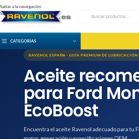
Saltar a la navegación
Saltar al contenido principal
CATEGORÍAS
RAVENOL ESPAÑA · GUÍA PREMIUM DE LUBRICACIÓN
Aceite recom
para Ford Mon
EcoBoost
Encuentra el aceite Ravenol adecuado para tu
motor, generación y especificaciones OEM.