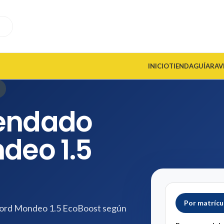
INICIO
TIENDA
GUÍA
RAV
endado
deo 1.5
Por matrícu
 Ford Mondeo 1.5 EcoBoost según