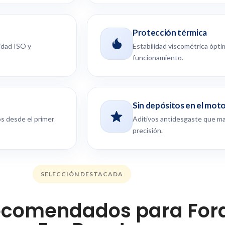
Protección térmica
idad ISO y
Estabilidad viscométrica ópti
funcionamiento.
Sin depósitos en el mot
os desde el primer
Aditivos antidesgaste que ma
precisión.
SELECCIÓN DESTACADA
recomendados para For