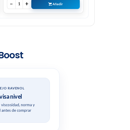
−
+
1
Añadir
Boost
EJO RAVENOL
isa nivel
viscosidad, norma y
 antes de comprar