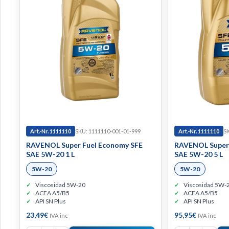
Art.-Nr. 1111110
SKU: 1111110-001-01-999
Art.-Nr. 1111110
SK
RAVENOL Super Fuel Economy SFE
RAVENOL Super 
SAE 5W-20 1 L
SAE 5W-20 5 L
5W-20
5W-20
Viscosidad 5W-20
Viscosidad 5W-
ACEA A5/B5
ACEA A5/B5
API SN Plus
API SN Plus
23,49
€
95,95
€
IVA inc
IVA inc