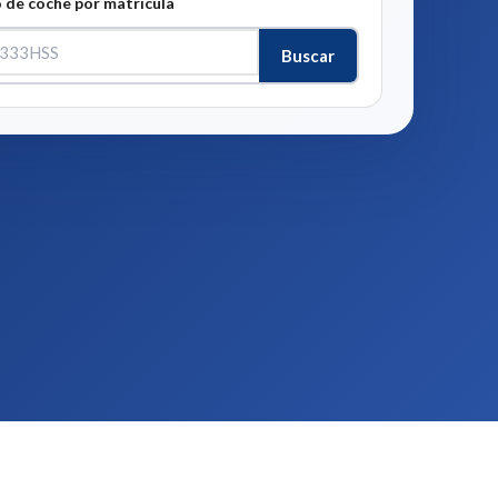
 de coche por matrícula
Buscar