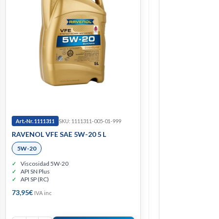
Art.-Nr. 1111311
SKU: 1111311-005-01-999
RAVENOL VFE SAE 5W-20 5 L
5W-20
Viscosidad 5W-20
API SN Plus
API SP (RC)
73,95
€
IVA inc