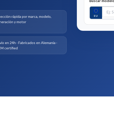
Buscar modelo
EU
lección rápida por marca, modelo,
neración y motor
vío en 24h · Fabricados en Alemania ·
M certified