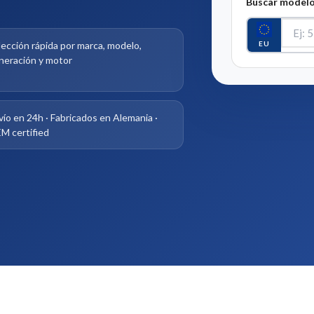
Buscar modelo
EU
lección rápida por marca, modelo,
neración y motor
vío en 24h · Fabricados en Alemania ·
M certified