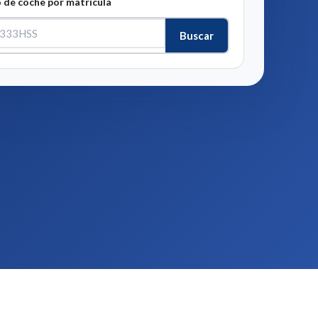
 de coche por matrícula
Buscar