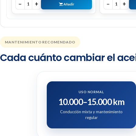
−
+
−
+
1
1
Añadir
MANTENIMIENTO RECOMENDADO
Cada cuánto cambiar el acei
USO NORMAL
10.000–15.000 km
Conducción mixta y mantenimiento
regular