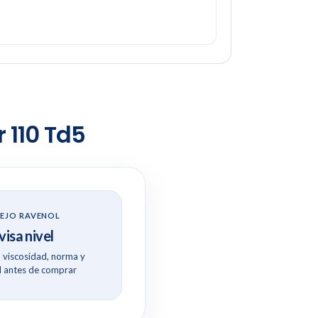
 110 Td5
EJO RAVENOL
isa nivel
viscosidad, norma y
 antes de comprar