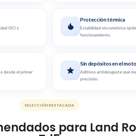
Protección térmica
idad ISO y
Estabilidad viscométrica ópti
funcionamiento.
Sin depósitos en el mot
os desde el primer
Aditivos antidesgaste que ma
precisión.
SELECCIÓN DESTACADA
mendados para Land Rov