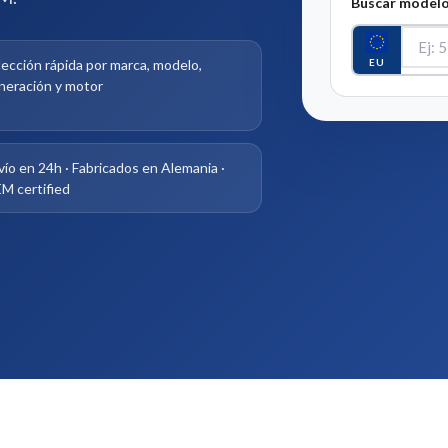
Buscar modelo
EU
lección rápida por marca, modelo,
neración y motor
vío en 24h · Fabricados en Alemania ·
M certified