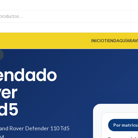
INICIO
TIENDA
GUÍA
RAV
endado
er
Td5
Por matrícu
 Land Rover Defender 110 Td5
EM.