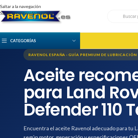
Saltar a la navegación
Saltar al contenido principal
CATEGORÍAS
RAVENOL ESPAÑA · GUÍA PREMIUM DE LUBRICACIÓN
Aceite recom
para Land Rov
Defender 110 
Encuentra el aceite Ravenol adecuado para tu
según motor, generación y especificaciones O