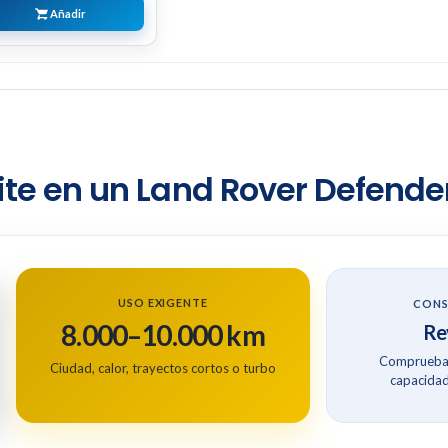
Añadir
te en un Land Rover Defender
USO EXIGENTE
CONS
8.000–10.000 km
Rev
Comprueba 
Ciudad, calor, trayectos cortos o turbo
capacidad