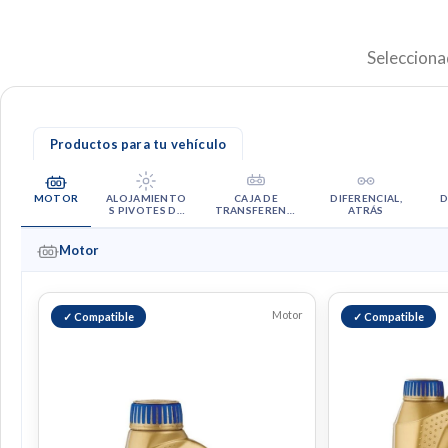
Selecciona
Productos para tu vehículo
MOTOR
ALOJAMIENTO
CAJA DE
DIFERENCIAL,
D
S PIVOTES DE
TRANSFERENCI
ATRÁS
MANGUETA
A
Motor
Motor
✓ Compatible
✓ Compatible