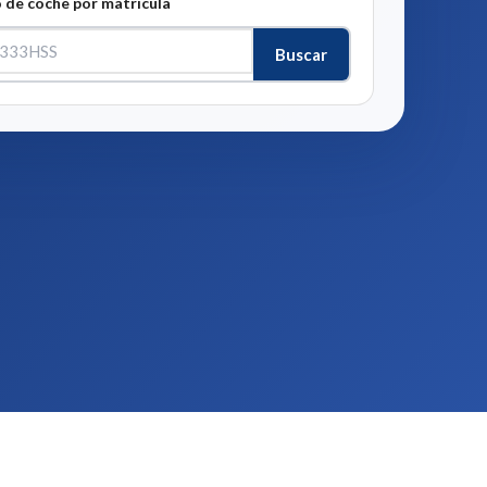
 de coche por matrícula
Buscar