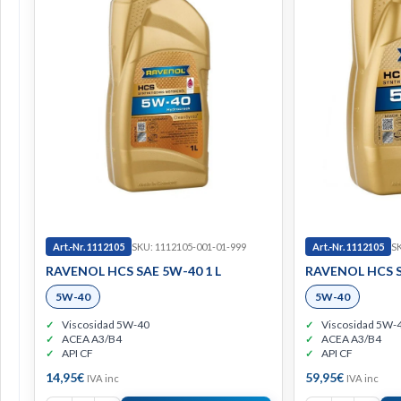
Art.-Nr. 1112105
SKU: 1112105-001-01-999
Art.-Nr. 1112105
SK
RAVENOL HCS SAE 5W-40 1 L
RAVENOL HCS S
5W-40
5W-40
Viscosidad 5W-40
Viscosidad 5W-
ACEA A3/B4
ACEA A3/B4
API CF
API CF
14,95
€
59,95
€
IVA inc
IVA inc