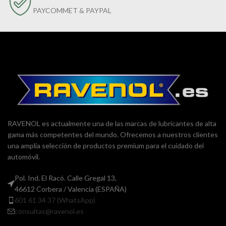
PAYCOMMET & PAYPAL
RAVENOL es actualmente una de las marcas de lubricantes de alta
gama más competentes del mundo. Ofrecemos a nuestros clientes
una amplia selección de productos premium para el cuidado del
automóvil.
Pol. Ind. El Racó. Calle Gregal 13,
46612 Corbera / Valencia (ESPAÑA)
601 61 34 37 (WhatsApp)
consultas@ravenol.es