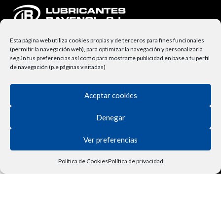
Esta página web utiliza cookies propias y de terceros para fines funcionales
(permitir la navegación web), para optimizar la navegación y personalizarla
según tus preferencias así como para mostrarte publicidad en base a tu perfil
de navegación (p.e páginas visitadas)
Aceptar cookies
NUESTRA EMPRESA
Lubricantes Ravenol
Denegar
Términos y Condiciones
Ver preferencias
Derecho de Desisitimiento
Política de Cookies
Política de privacidad
Política de Privacidad
Tienda
Filtros
Lista de deseos
Carrito
Mi cuenta
Vehículo
Contactar
Política de Cookies