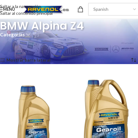
Saltar a la navegación
MENÚ
Saltar al contenido principal
BMW Alpina Z4
Categorías
Inicio
/
Recomendaciones del producto
/
BMW Alpina Z4
Mostrando los 2 resultados
Mostrar barra lateral