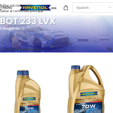
Saltar a la navegación
MENÚ
Saltar al contenido principal
BOT 233 LVX
Categorías
Inicio
/
Recomendaciones del producto
/
BOT 233 LVX
Mostrando los 2 resultados
Mostrar barra lateral