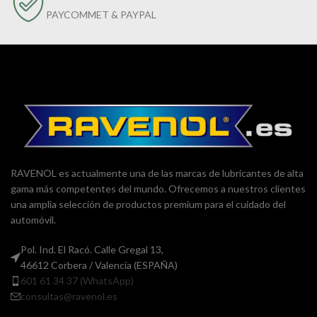
PAYCOMMET & PAYPAL
RAVENOL es actualmente una de las marcas de lubricantes de alta
gama más competentes del mundo. Ofrecemos a nuestros clientes
una amplia selección de productos premium para el cuidado del
automóvil.
Pol. Ind. El Racó. Calle Gregal 13,
46612 Corbera / Valencia (ESPAÑA)
601 61 34 37 (WhatsApp)
consultas@ravenol.es