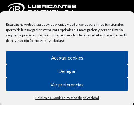
Esta página web utiliza cookies propias y de terceros para fines funcionales
(permitir la navegación web), para optimizar la navegación y personalizarla
según tus preferencias así como para mostrarte publicidad en base a tu perfil
de navegación (p.e páginas visitadas)
Aceptar cookies
NUESTRA EMPRESA
Lubricantes Ravenol
Denegar
Términos y Condiciones
Ver preferencias
Derecho de Desisitimiento
Política de Cookies
Política de privacidad
Política de Privacidad
Tienda
Filtros
Lista de deseos
Carrito
Mi cuenta
Vehículo
Contactar
Política de Cookies