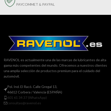
PAYCOMMET & PAYPAL
RAVENOL es actualmente una de las marcas de lubricantes de alta
gama más competentes del mundo. Ofrecemos a nuestros clientes
una amplia selección de productos premium para el cuidado del
automóvil.
Pol. Ind. El Racó. Calle Gregal 13,
46612 Corbera / Valencia (ESPAÑA)
601 61 34 37 (WhatsApp)
consultas@ravenol.es