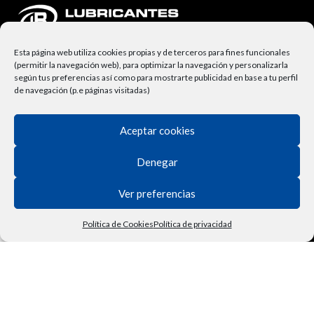
Esta página web utiliza cookies propias y de terceros para fines funcionales
(permitir la navegación web), para optimizar la navegación y personalizarla
según tus preferencias así como para mostrarte publicidad en base a tu perfil
de navegación (p.e páginas visitadas)
Aceptar cookies
NUESTRA EMPRESA
Denegar
Lubricantes Ravenol
Términos y Condiciones
Ver preferencias
Derecho de Desisitimiento
Política de Cookies
Política de privacidad
Política de Privacidad
Tienda
Filtros
Lista de deseos
Carrito
Mi cuenta
Vehículo
Contactar
Política de Cookies