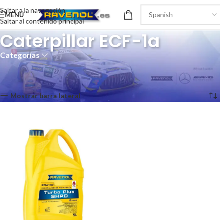
Saltar a la navegación
MENÚ
Saltar al contenido principal
Caterpillar ECF-1a
Categorías
Inicio
/
Recomendaciones del producto
/
Caterpillar ECF-1a
Mostrando el único resultado
Mostrar barra lateral