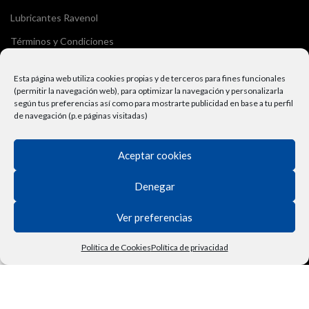
Lubricantes Ravenol
Términos y Condiciones
Derecho de Desisitimiento
Esta página web utiliza cookies propias y de terceros para fines funcionales
Política de Privacidad
(permitir la navegación web), para optimizar la navegación y personalizarla
según tus preferencias así como para mostrarte publicidad en base a tu perfil
Contactar
de navegación (p.e páginas visitadas)
Política de Cookies
Aceptar cookies
Denegar
Ver preferencias
Política de Cookies
Política de privacidad
Tienda
Filtros
Lista de deseos
Carrito
Mi cuenta
Vehículo