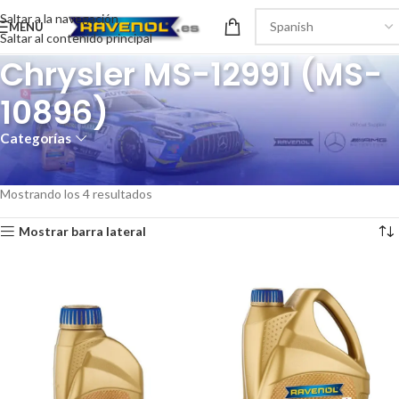
Saltar a la navegación
MENÚ
Saltar al contenido principal
Chrysler MS-12991 (MS-
10896)
Categorías
Inicio
/
Recomendaciones del producto
/
Chrysler MS-12991 (MS-10896)
Mostrando los 4 resultados
Mostrar barra lateral