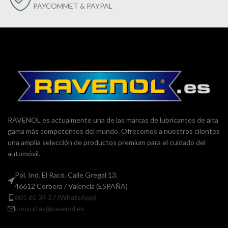
PAYCOMMET & PAYPAL
RAVENOL es actualmente una de las marcas de lubricantes de alta
gama más competentes del mundo. Ofrecemos a nuestros clientes
una amplia selección de productos premium para el cuidado del
automóvil.
Pol. Ind. El Racó. Calle Gregal 13,
46612 Corbera / Valencia (ESPAÑA)
601 61 34 37 (WhatsApp)
consultas@ravenol.es