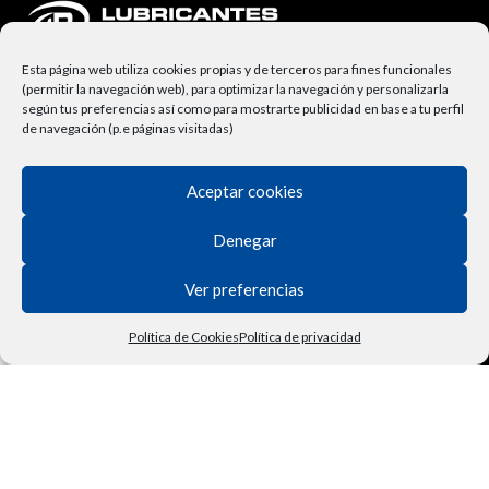
Esta página web utiliza cookies propias y de terceros para fines funcionales
(permitir la navegación web), para optimizar la navegación y personalizarla
según tus preferencias así como para mostrarte publicidad en base a tu perfil
de navegación (p.e páginas visitadas)
Aceptar cookies
NUESTRA EMPRESA
Denegar
Lubricantes Ravenol
Términos y Condiciones
Ver preferencias
Derecho de Desisitimiento
Política de Cookies
Política de privacidad
Tienda
Filtros
Lista de deseos
Carrito
Mi cuenta
Vehículo
Política de Privacidad
Contactar
Política de Cookies