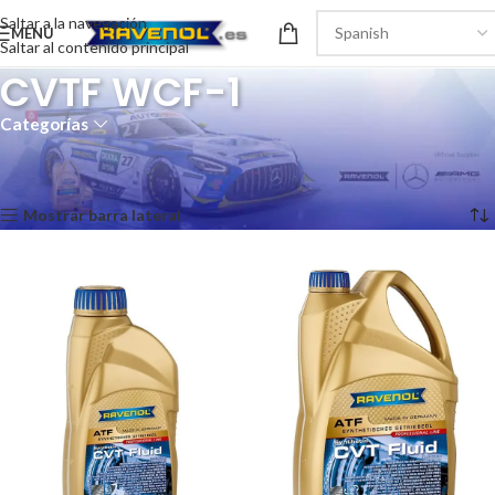
Saltar a la navegación
MENÚ
Saltar al contenido principal
CVTF WCF-1
Categorías
Inicio
/
Recomendaciones del producto
/
CVTF WCF-1
Mostrando los 2 resultados
Mostrar barra lateral