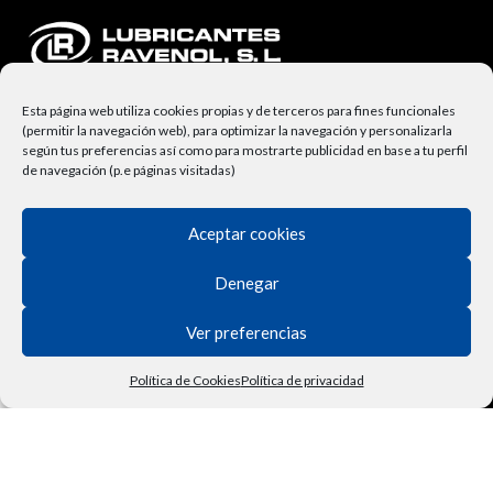
Esta página web utiliza cookies propias y de terceros para fines funcionales
(permitir la navegación web), para optimizar la navegación y personalizarla
según tus preferencias así como para mostrarte publicidad en base a tu perfil
de navegación (p.e páginas visitadas)
NUESTRA EMPRESA
Aceptar cookies
Lubricantes Ravenol
Denegar
Términos y Condiciones
Ver preferencias
Derecho de Desisitimiento
Política de Privacidad
Política de Cookies
Política de privacidad
Tienda
Filtros
Lista de deseos
Carrito
Mi cuenta
Vehículo
Contactar
Política de Cookies