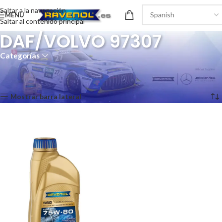
Saltar a la navegación
MENÚ
Saltar al contenido principal
DAF/VOLVO 97307
Categorías
Inicio
/
Recomendaciones del producto
/
DAF/VOLVO 97307
Mostrando el único resultado
Mostrar barra lateral