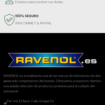
Estamos para resolver sus dudas
100% SEGURO
PAYCOMMET & PAYPAL
RAVENOL es actualmente una de las marcas de lubricantes de alta
gama más competentes del mundo. Ofrecemos a nuestros clientes
una amplia selección de productos premium para el cuidado del
automóvil.
Pol. Ind. El Racó. Calle Gregal 13,