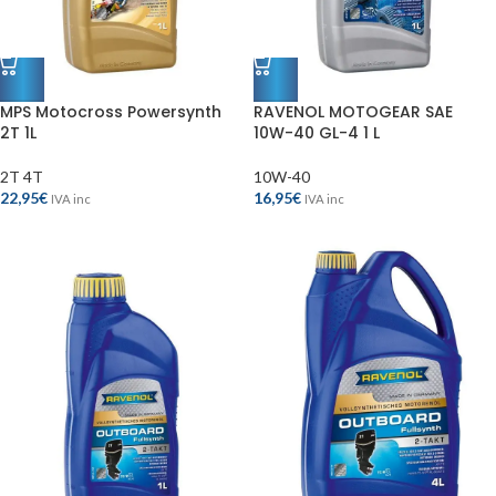
MPS Motocross Powersynth
RAVENOL MOTOGEAR SAE
2T 1L
10W-40 GL-4 1 L
2T 4T
10W-40
22,95
€
16,95
€
IVA inc
IVA inc