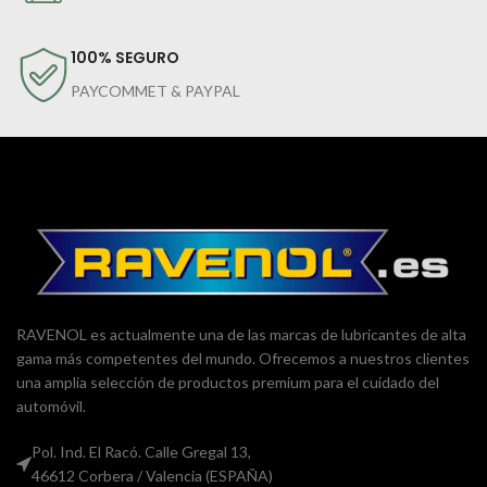
100% SEGURO
PAYCOMMET & PAYPAL
RAVENOL es actualmente una de las marcas de lubricantes de alta
gama más competentes del mundo. Ofrecemos a nuestros clientes
una amplia selección de productos premium para el cuidado del
automóvil.
Pol. Ind. El Racó. Calle Gregal 13,
46612 Corbera / Valencia (ESPAÑA)