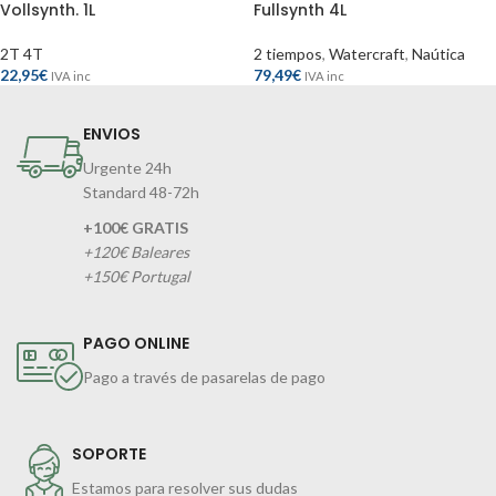
Vollsynth. 1L
Fullsynth 4L
2T 4T
2 tiempos
,
Watercraft
,
Naútica
22,95
€
79,49
€
IVA inc
IVA inc
ENVIOS
Urgente 24h
Standard 48-72h
+100€ GRATIS
+120€ Baleares
+150€ Portugal
PAGO ONLINE
Pago a través de pasarelas de pago
SOPORTE
Estamos para resolver sus dudas