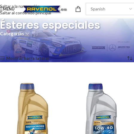
Saltar a la navegación
MENÚ
Saltar al contenido principal
Ésteres especiales
Categorías
Inicio
/
Tecnología del producto
/
Ésteres especiales
Mostrando los 10 resultados
Mostrar barra lateral