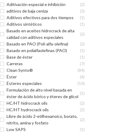
Aditivación especial e inhibición
(2)
aditivos de baja ceniza
(3)
Aditivos efectivos para dos tiempos
(1)
Aditivos sintéticos
(1)
Basado en aceites hidrocrack de alta
(2)
calidad con aditivos especiales
Basado en PAO (Poli-alfa-olefina)
(2)
Basado en polialfaolefinas (PAO)
(1)
Base de éster
(1)
Carreras
(7)
Clean Synto®
(84)
Éster
(4)
Ésteres especiales
(10)
Formulación de alto nivel basada en
(1)
éster de ácido bórico y éteres de glicol
HC/HT hidrocrack oils
(2)
HC/HT hydrocrack oils
(2)
Libre de ácido 2-etilhexanoico, borato,
(2)
nitrito, amina y fosfato
Low SAPS
(1)