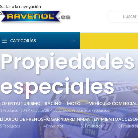
Saltar a la navegación
Saltar al contenido principal
CATEGORÍAS
Propiedades 
especiales
¡OFERTA!
TURISMO
RACING
MOTO
VEHÍCULO COMERCIAL
1 Producto
104 Productos
28 Productos
53 Productos
6 Productos
LÍQUIDO DE FRENOS
HOGAR Y JARDIN
MANTENIMIENTO
ACCESOR
5 Productos
4 Productos
36 Productos
8 Producto
BUSCAR
Inicio
/
Tecnología de