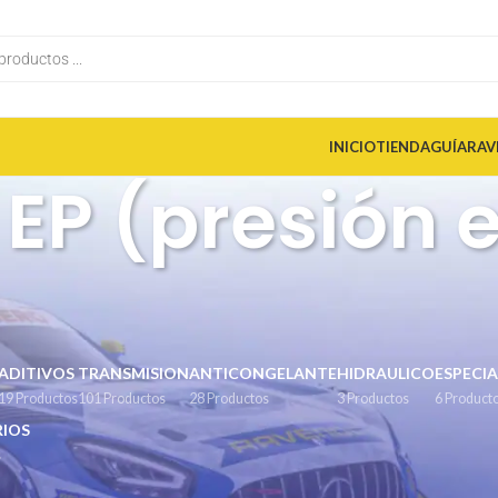
INICIO
TIENDA
GUÍA
RAV
EP (presión 
ADITIVOS
TRANSMISION
ANTICONGELANTE
HIDRAULICO
ESPECIA
19 Productos
101 Productos
28 Productos
3 Productos
6 Product
IOS
s
l producto
/
Propiedades EP (presión extrema) especiales