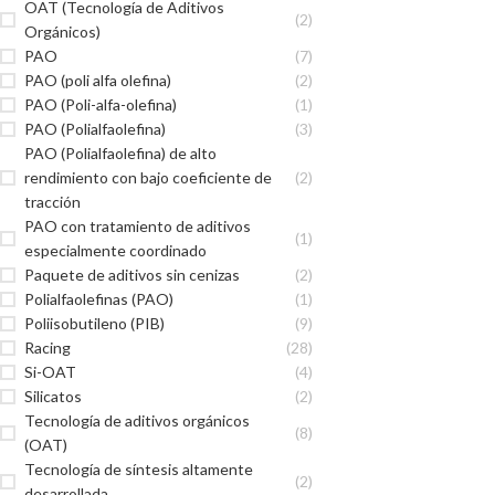
OAT (Tecnología de Aditivos
(2)
Orgánicos)
PAO
(7)
PAO (poli alfa olefina)
(2)
PAO (Poli-alfa-olefina)
(1)
PAO (Polialfaolefina)
(3)
PAO (Polialfaolefina) de alto
rendimiento con bajo coeficiente de
(2)
tracción
PAO con tratamiento de aditivos
(1)
especialmente coordinado
Paquete de aditivos sin cenizas
(2)
Polialfaolefinas (PAO)
(1)
Poliisobutileno (PIB)
(9)
Racing
(28)
Si-OAT
(4)
Silicatos
(2)
Tecnología de aditivos orgánicos
(8)
(OAT)
Tecnología de síntesis altamente
(2)
desarrollada