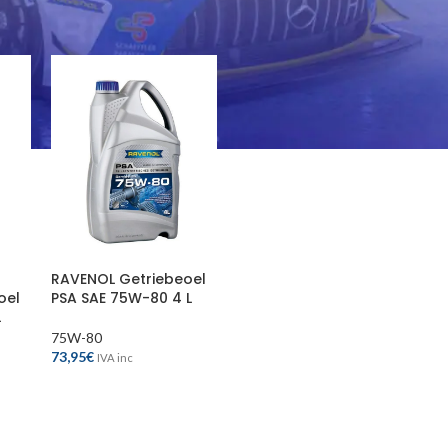
18
24
RAVENOL Getriebeoel
PSA SAE 75W-80 4 L
oel
L
75W-80
73,95
€
IVA inc