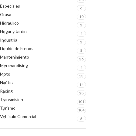
Especiales
6
Grasa
10
Hidraulico
3
Hogar y Jardin
4
Industria
3
Líquido de Frenos
5
Mantenimiento
36
Merchandising
4
Moto
53
Naútica
14
Racing
28
Transmision
101
Turismo
104
Vehículo Comercial
6