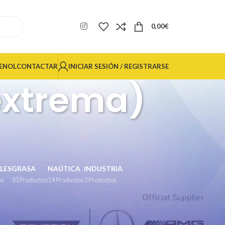
0,00
€
INICIAR SESIÓN / REGISTRARSE
ENOL
CONTACTAR
extrema)
LES
GRASA
NAÚTICA
INDUSTRIA
os
10 Productos
14 Productos
3 Productos