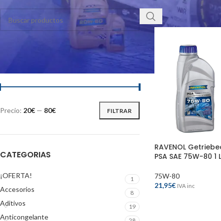
Mostrar
9
12
FILTRAR POR PRECIO
Precio:
20€
—
80€
FILTRAR
RAVENOL Getriebe
CATEGORIAS
PSA SAE 75W-80 1 
¡OFERTA!
75W-80
1
21,95
€
IVA inc
Accesorios
8
Aditivos
19
Anticongelante
28