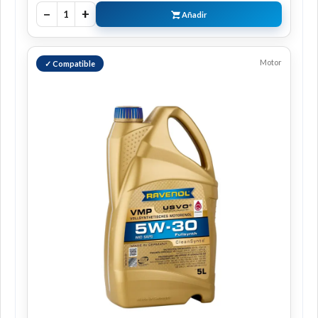
−
+
1
Añadir
Motor
✓ Compatible