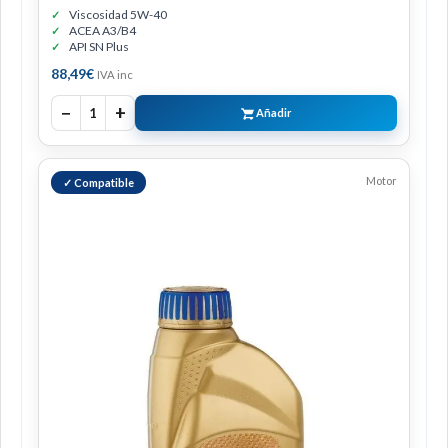
Viscosidad 5W-40
ACEA A3/B4
API SN Plus
88,49
€
IVA inc
−
+
1
Añadir
Motor
✓ Compatible