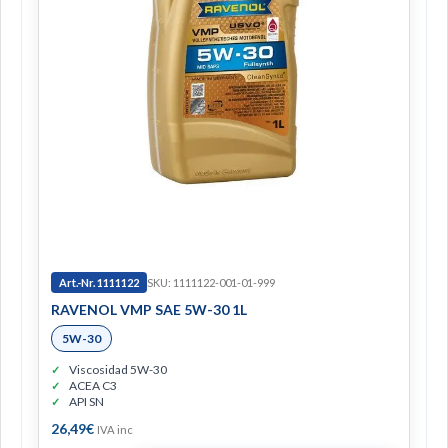
Art.-Nr. 1111122
SKU: 1111122-001-01-999
RAVENOL VMP SAE 5W-30 1L
5W-30
Viscosidad 5W-30
ACEA C3
API SN
26,49
€
IVA inc