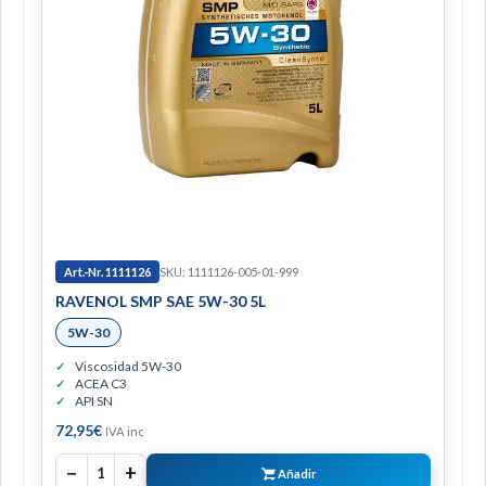
Art.-Nr. 1111126
SKU: 1111126-005-01-999
RAVENOL SMP SAE 5W-30 5L
5W-30
Viscosidad 5W-30
ACEA C3
API SN
72,95
€
IVA inc
−
+
1
Añadir