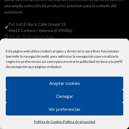
una amplia selección de productos premium para el cuidado del
automóvil.
Pol. Ind. El Racó. Calle Gregal 13,
46612 Corbera / Valencia (ESPAÑA)
601 61 34 37 (WhatsApp)
consultas@ravenol.es
Esta página web utiliza cookies propias y de terceros para fines funcionales
(permitir la navegación web), para optimizar la navegación y personalizarla
según tus preferencias así como para mostrarte publicidad en base a tu perfil
de navegación (p.e páginas visitadas)
Aceptar cookies
Denegar
Ver preferencias
NUESTRA EMPRESA
Lubricantes Ravenol
Política de Cookies
Política de privacidad
Tienda
Lista de deseos
Carrito
Mi cuenta
Vehículo
Términos y Condiciones