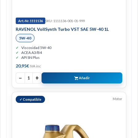
Art.-Nr. 1111136
SKU: 1111136-001-01-999
RAVENOL VollSynth Turbo VST SAE 5W-40 1L
5W-40
Viscosidad 5W-40
ACEA A3/B4
API SN Plus
20,95
€
IVA inc
−
+
1
Añadir
Motor
✓ Compatible