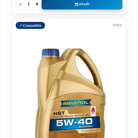
−
+
1
Añadir
Motor
✓ Compatible