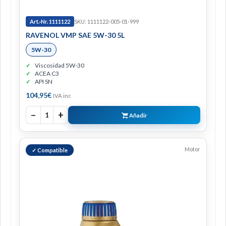
Art.-Nr. 1111122
SKU: 1111122-005-01-999
RAVENOL VMP SAE 5W-30 5L
5W-30
Viscosidad 5W-30
ACEA C3
API SN
104,95
€
IVA inc
−
+
1
Añadir
Motor
✓ Compatible