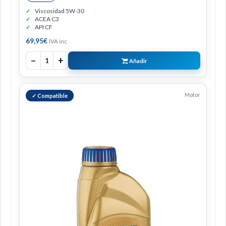
Viscosidad 5W-30
ACEA C3
API CF
69,95
€
IVA inc
−
+
1
Añadir
Motor
✓ Compatible