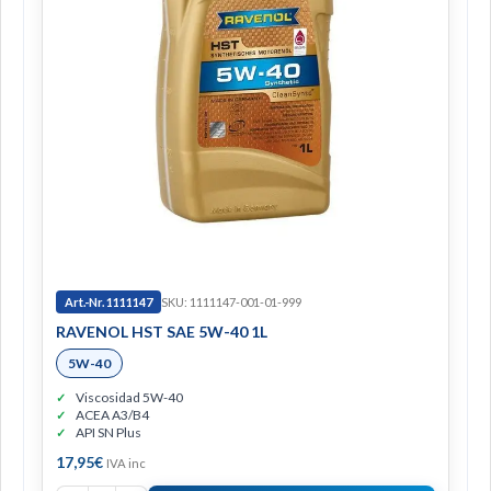
Art.-Nr. 1111147
SKU: 1111147-001-01-999
RAVENOL HST SAE 5W-40 1L
5W-40
Viscosidad 5W-40
ACEA A3/B4
API SN Plus
17,95
€
IVA inc