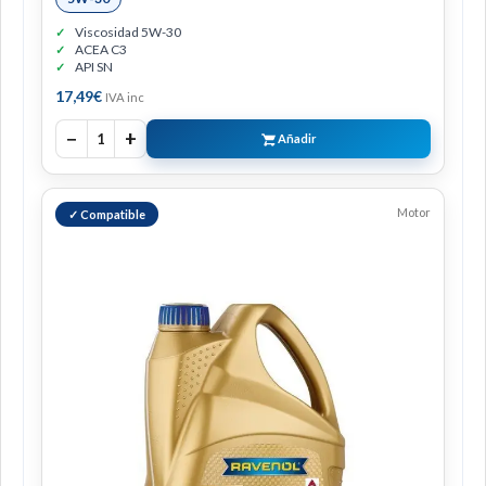
Viscosidad 5W-30
ACEA C3
API SN
17,49
€
IVA inc
−
+
1
Añadir
Motor
✓ Compatible