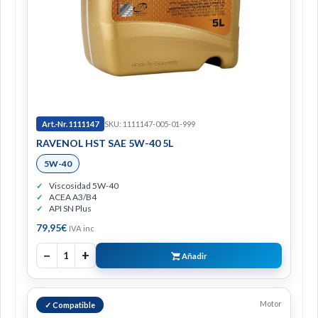
Art.-Nr. 1111147
SKU: 1111147-005-01-999
RAVENOL HST SAE 5W-40 5L
5W-40
Viscosidad 5W-40
ACEA A3/B4
API SN Plus
79,95
€
IVA inc
−
+
1
Añadir
Motor
✓ Compatible