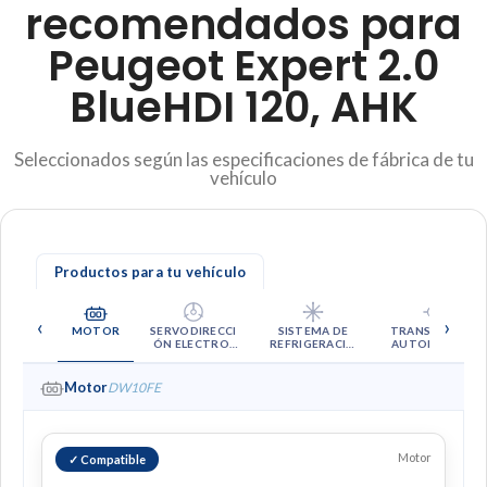
recomendados para
Peugeot Expert 2.0
BlueHDI 120, AHK
Seleccionados según las especificaciones de fábrica de tu
vehículo
Productos para tu vehículo
A
‹
›
MOTOR
SERVODIRECCI
SISTEMA DE
TRANSMISIÓN
ÓN ELECTRO-
REFRIGERACIÓ
AUTOMÁTICA
HIDRÁULICA
N
(EHPS)
Motor
DW10FE
Motor
✓ Compatible