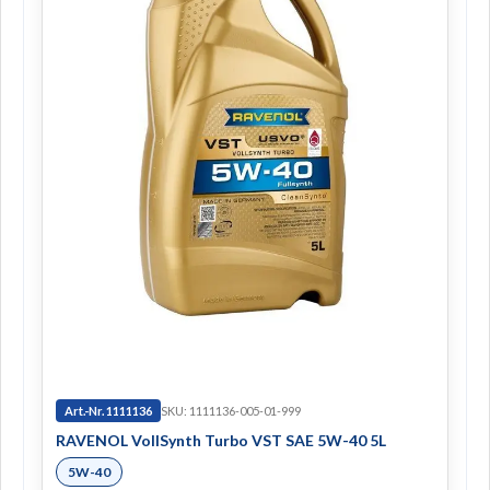
Art.-Nr. 1111136
SKU: 1111136-005-01-999
RAVENOL VollSynth Turbo VST SAE 5W-40 5L
5W-40