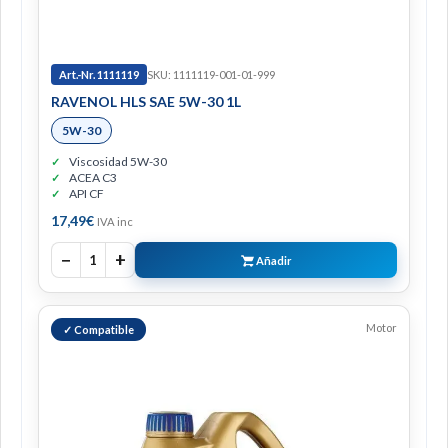
Art.-Nr. 1111119
SKU: 1111119-001-01-999
RAVENOL HLS SAE 5W-30 1L
5W-30
Viscosidad 5W-30
ACEA C3
API CF
17,49
€
IVA inc
−
+
1
Añadir
Motor
✓ Compatible