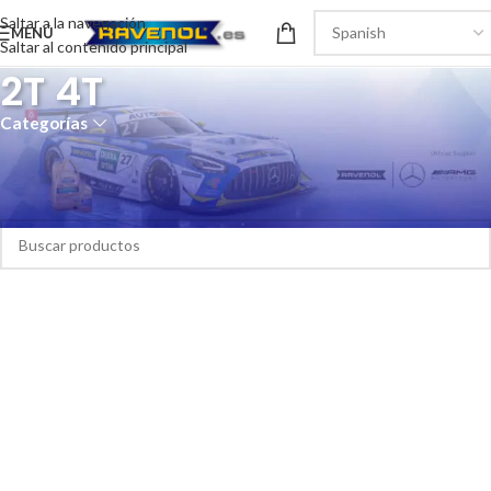
Saltar a la navegación
MENÚ
Saltar al contenido principal
2T 4T
Categorías
Inicio
/
Naútica
/
Motor
/
2T 4T
No se han encontrado productos que coincidan con tu selección.