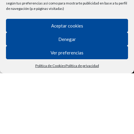
según tus preferencias así como para mostrarte publicidad en base a tu perfil
de navegación (p.e páginas visitadas)
Aceptar cookies
Denegar
NUESTRA EMPRESA
Ver preferencias
Lubricantes Ravenol
Términos y Condiciones
Política de Cookies
Política de privacidad
Tienda
Filtros
Lista de deseos
Carrito
Mi cuenta
Vehículo
Derecho de Desisitimiento
Política de Privacidad
Contactar
Política de Cookies