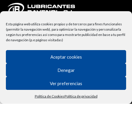
Esta página web utiliza cookies propias y de terceros para fines funcionales
(permitir la navegación web), para optimizar la navegación y personalizarla
según tus preferencias así como para mostrarte publicidad en base a tu perfil
de navegación (p.e páginas visitadas)
Aceptar cookies
NUESTRA EMPRESA
Lubricantes Ravenol
Denegar
Términos y Condiciones
Ver preferencias
Derecho de Desisitimiento
Política de Cookies
Política de privacidad
Política de Privacidad
Tienda
Filtros
Lista de deseos
Carrito
Mi cuenta
Vehículo
Contactar
Política de Cookies