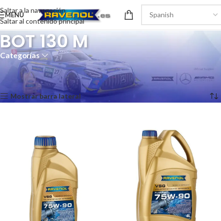
Saltar a la navegación
MENÚ
Saltar al contenido principal
BOT 130 M
Categorías
Inicio
/
Recomendaciones del producto
/
BOT 130 M
Mostrando los 2 resultados
Mostrar barra lateral