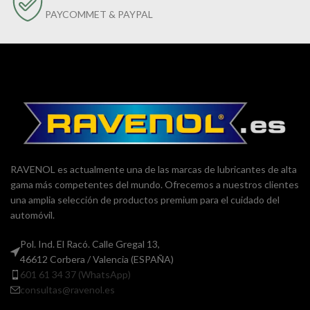
PAYCOMMET & PAYPAL
RAVENOL es actualmente una de las marcas de lubricantes de alta
gama más competentes del mundo. Ofrecemos a nuestros clientes
una amplia selección de productos premium para el cuidado del
automóvil.
Pol. Ind. El Racó. Calle Gregal 13,
46612 Corbera / Valencia (ESPAÑA)
601 61 34 37 (WhatsApp)
consultas@ravenol.es