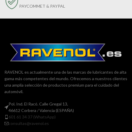
PAYCOMMET & PAYPAL
RAVENOL es actualmente una de las marcas de lubricantes de alta
gama más competentes del mundo. Ofrecemos a nuestros clientes
una amplia selección de productos premium para el cuidado del
automóvil.
Pol. Ind. El Racó. Calle Gregal 13,
46612 Corbera / Valencia (ESPAÑA)
601 61 34 37 (WhatsApp)
consultas@ravenol.es