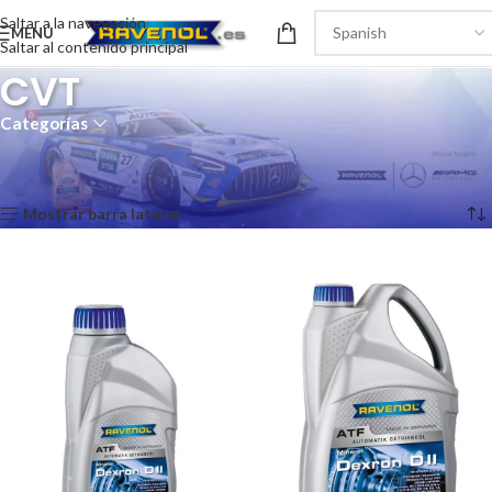
Saltar a la navegación
MENÚ
Saltar al contenido principal
CVT
Categorías
Inicio
/
Recomendaciones del producto
/
CVT
Mostrando los 2 resultados
Mostrar barra lateral