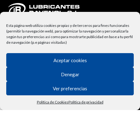
Esta página web utiliza cookies propias y de terceros para fines funcionales
(permitir la navegación web), para optimizar la navegación y personalizarla
según tus preferencias así como para mostrarte publicidad en base a tu perfil
de navegación (p.e páginas visitadas)
Aceptar cookies
NUESTRA EMPRESA
Lubricantes Ravenol
Denegar
Términos y Condiciones
Ver preferencias
Derecho de Desisitimiento
Política de Cookies
Política de privacidad
Política de Privacidad
Tienda
Filtros
Lista de deseos
Carrito
Mi cuenta
Vehículo
Contactar
Política de Cookies