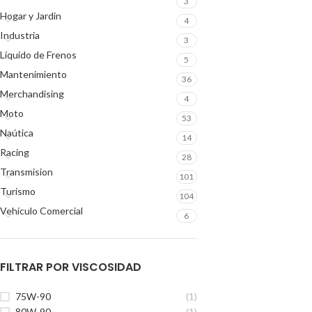
3
Hogar y Jardin
4
Industria
3
Líquido de Frenos
5
Mantenimiento
36
Merchandising
4
Moto
53
Naútica
14
Racing
28
Transmision
101
Turismo
104
Vehículo Comercial
6
FILTRAR POR VISCOSIDAD
75W-90
(1)
80W-90
(1)