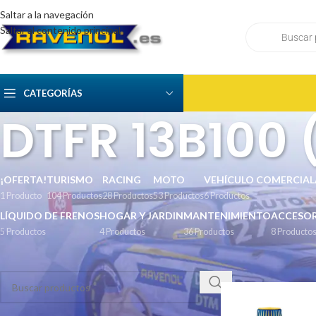
Saltar a la navegación
Saltar al contenido principal
CATEGORÍAS
DTFR 13B100 
¡OFERTA!
TURISMO
RACING
MOTO
VEHÍCULO COMERCIAL
1 Producto
104 Productos
28 Productos
53 Productos
6 Productos
LÍQUIDO DE FRENOS
HOGAR Y JARDIN
MANTENIMIENTO
ACCESOR
5 Productos
4 Productos
36 Productos
8 Producto
BUSCAR
Inicio
/
Recomendacion