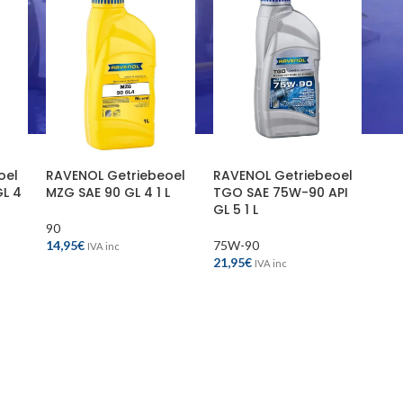
oel
RAVENOL Getriebeoel
RAVENOL Getriebeoel
L 4
MZG SAE 90 GL 4 1 L
TGO SAE 75W-90 API
GL 5 1 L
90
14,95
€
75W-90
IVA inc
21,95
€
IVA inc