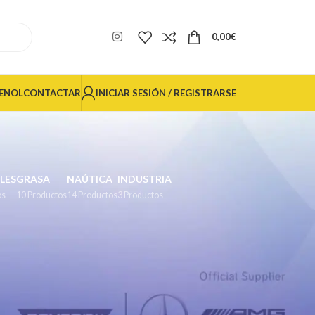
0,00
€
INICIAR SESIÓN / REGISTRARSE
ENOL
CONTACTAR
LES
GRASA
NAÚTICA
INDUSTRIA
os
10 Productos
14 Productos
3 Productos
24