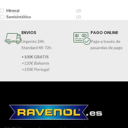
Mineral
(2)
Semisintético
(1)
ENVIOS
PAGO ONLINE
Urgente 24h
Pago a través de
Standard 48-72h
pasarelas de pago
+100€ GRATIS
+120€ Baleares
+150€ Portugal