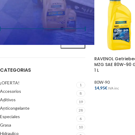
FILTRAR POR PRECIO
Precio:
10€
—
30€
FILTRAR
RAVENOL Getriebe
MZG SAE 80W-90 G
CATEGORIAS
1 L
80W-90
¡OFERTA!
1
14,95
€
IVA inc
Accesorios
8
Aditivos
19
Anticongelante
28
Especiales
6
Grasa
10
Hidraulico