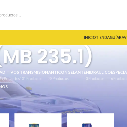
INICIO
TIENDA
GUÍA
RAV
(MB 235.1)
ADITIVOS
TRANSMISION
ANTICONGELANTE
HIDRAULICO
ESPECIA
19 Productos
101 Productos
28 Productos
3 Productos
6 Product
IOS
s
es del producto
/
DTFR 13B100 (MB 235.1)
Mostrar
9
12
18