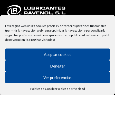
Esta página web utiliza cookies propias y de terceros para fines funcionales
(permitir la navegación web), para optimizar la navegación y personalizarla
según tus preferencias así como para mostrarte publicidad en base a tu perfil
de navegación (p.e páginas visitadas)
NUESTRA EMPRESA
Aceptar cookies
Lubricantes Ravenol
Denegar
Términos y Condiciones
Ver preferencias
Derecho de Desisitimiento
Política de Privacidad
Política de Cookies
Política de privacidad
Tienda
Filtros
Lista de deseos
Carrito
Mi cuenta
Vehículo
Contactar
Política de Cookies