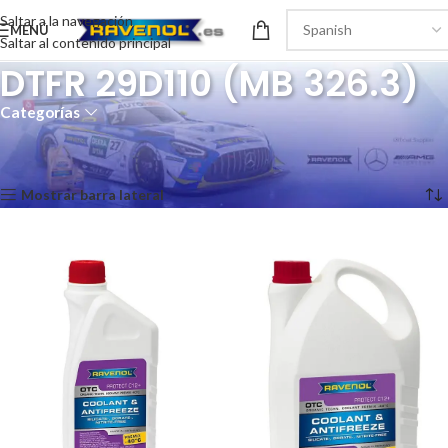
Saltar a la navegación
MENÚ
Saltar al contenido principal
DTFR 29D110 (MB 326.3)
Categorías
Inicio
/
Recomendaciones del producto
/
DTFR 29D110 (MB 326.3)
Mostrando los 2 resultados
Mostrar barra lateral