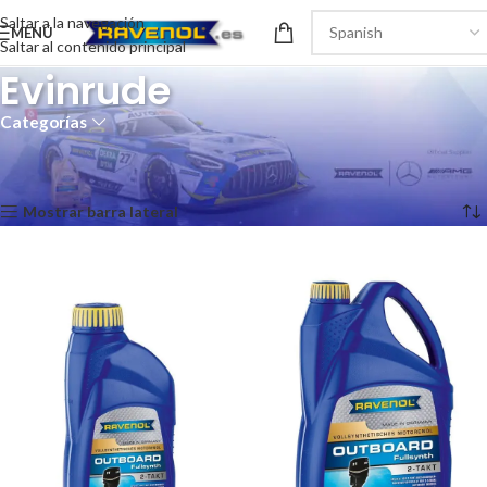
Saltar a la navegación
MENÚ
Saltar al contenido principal
Evinrude
Categorías
Inicio
/
Recomendaciones del producto
/
Evinrude
Mostrando los 7 resultados
Mostrar barra lateral