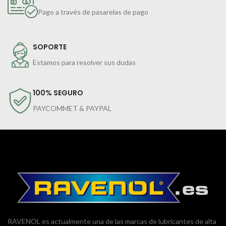
Pago a través de pasarelas de pago
SOPORTE
Estamos para resolver sus dudas
100% SEGURO
PAYCOMMET & PAYPAL
RAVENOL es actualmente una de las marcas de lubricantes de alta