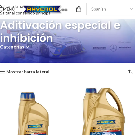
Saltar a la navegación
MENÚ
Saltar al contenido principal
Aditivación especial e
inhibición
Categorías
Inicio
/
Tecnología del producto
/
Aditivación especial e inhibición
Mostrando los 2 resultados
Mostrar barra lateral