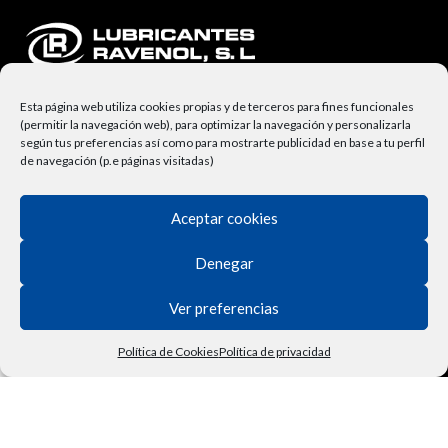
Esta página web utiliza cookies propias y de terceros para fines funcionales
(permitir la navegación web), para optimizar la navegación y personalizarla
según tus preferencias así como para mostrarte publicidad en base a tu perfil
de navegación (p.e páginas visitadas)
NUESTRA EMPRESA
Aceptar cookies
Lubricantes Ravenol
Denegar
Términos y Condiciones
Ver preferencias
Derecho de Desisitimiento
Política de Privacidad
Política de Cookies
Política de privacidad
Tienda
Filtros
Lista de deseos
Carrito
Mi cuenta
Vehículo
Contactar
Política de Cookies