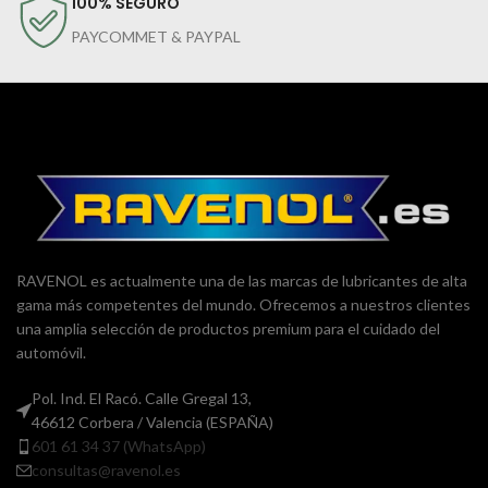
100% SEGURO
PAYCOMMET & PAYPAL
RAVENOL es actualmente una de las marcas de lubricantes de alta
gama más competentes del mundo. Ofrecemos a nuestros clientes
una amplia selección de productos premium para el cuidado del
automóvil.
Pol. Ind. El Racó. Calle Gregal 13,
46612 Corbera / Valencia (ESPAÑA)
601 61 34 37 (WhatsApp)
consultas@ravenol.es