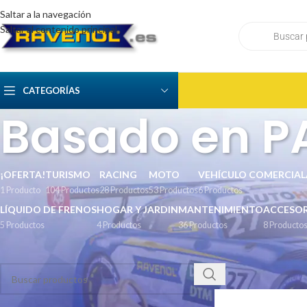
Saltar a la navegación
Saltar al contenido principal
CATEGORÍAS
Basado en PA
¡OFERTA!
TURISMO
RACING
MOTO
VEHÍCULO COMERCIAL
1 Producto
104 Productos
28 Productos
53 Productos
6 Productos
LÍQUIDO DE FRENOS
HOGAR Y JARDIN
MANTENIMIENTO
ACCESOR
5 Productos
4 Productos
36 Productos
8 Producto
BUSCAR
Inicio
/
Tecnología de
Mostrar
9
12