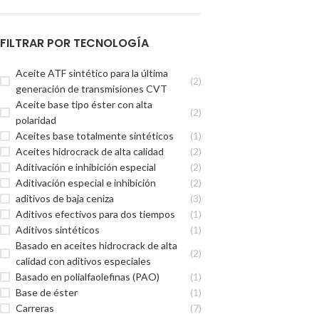
FILTRAR POR TECNOLOGÍA
Aceite ATF sintético para la última
(2)
generación de transmisiones CVT
Aceite base tipo éster con alta
(2)
polaridad
Aceites base totalmente sintéticos
(1)
Aceites hidrocrack de alta calidad
(2)
Aditivación e inhibición especial
(2)
Aditivación especial e inhibición
(2)
aditivos de baja ceniza
(3)
Aditivos efectivos para dos tiempos
(1)
Aditivos sintéticos
(1)
Basado en aceites hidrocrack de alta
(2)
calidad con aditivos especiales
Basado en polialfaolefinas (PAO)
(1)
Base de éster
(1)
Carreras
(7)