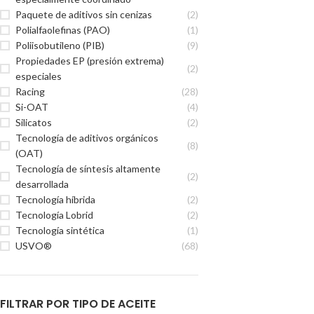
Paquete de aditivos sin cenizas
(2)
Polialfaolefinas (PAO)
(1)
Poliisobutileno (PIB)
(9)
Propiedades EP (presión extrema)
(2)
especiales
Racing
(28)
Si-OAT
(4)
Silicatos
(2)
Tecnología de aditivos orgánicos
(8)
(OAT)
Tecnología de síntesis altamente
(2)
desarrollada
Tecnología híbrida
(2)
Tecnología Lobrid
(2)
Tecnología sintética
(1)
USVO®
(68)
FILTRAR POR TIPO DE ACEITE