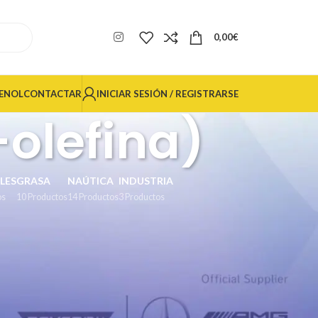
0,00
€
INICIAR SESIÓN / REGISTRARSE
ENOL
CONTACTAR
-olefina)
LES
GRASA
NAÚTICA
INDUSTRIA
os
10 Productos
14 Productos
3 Productos