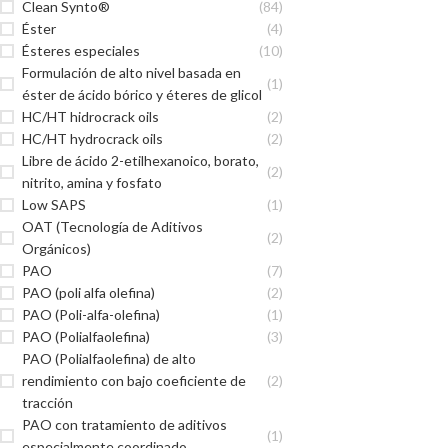
Clean Synto®
(84)
Éster
(4)
Ésteres especiales
(10)
Formulación de alto nivel basada en
(1)
éster de ácido bórico y éteres de glicol
HC/HT hidrocrack oils
(2)
HC/HT hydrocrack oils
(2)
Libre de ácido 2-etilhexanoico, borato,
(2)
nitrito, amina y fosfato
Low SAPS
(1)
OAT (Tecnología de Aditivos
(2)
Orgánicos)
PAO
(7)
PAO (poli alfa olefina)
(2)
PAO (Poli-alfa-olefina)
(1)
PAO (Polialfaolefina)
(3)
PAO (Polialfaolefina) de alto
rendimiento con bajo coeficiente de
(2)
tracción
PAO con tratamiento de aditivos
(1)
especialmente coordinado