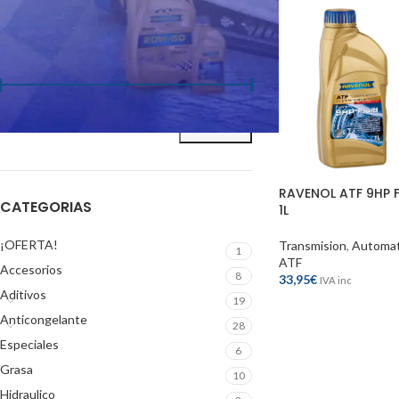
FILTRAR POR PRECIO
Precio:
30€
—
130€
FILTRAR
RAVENOL ATF 9HP F
CATEGORIAS
1L
¡OFERTA!
Transmision
,
Automat
1
ATF
Accesorios
8
33,95
€
IVA inc
Aditivos
19
Anticongelante
28
Especiales
6
Grasa
10
Hidraulico