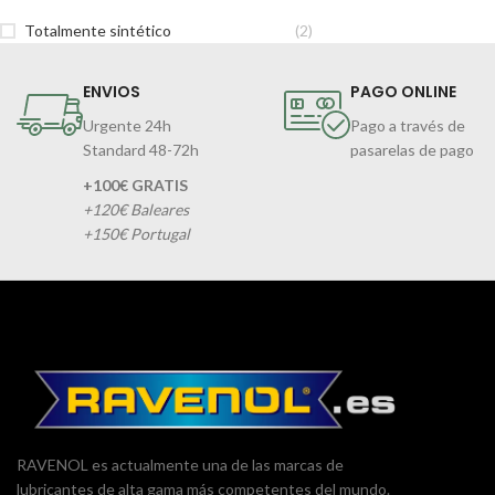
Totalmente sintético
(2)
ENVIOS
PAGO ONLINE
Urgente 24h
Pago a través de
Standard 48-72h
pasarelas de pago
+100€ GRATIS
+120€ Baleares
+150€ Portugal
RAVENOL es actualmente una de las marcas de
lubricantes de alta gama más competentes del mundo.