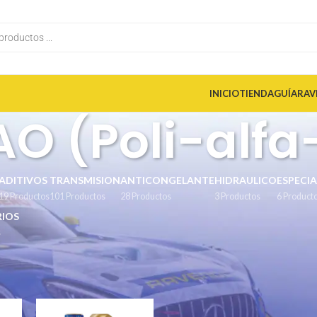
INICIO
TIENDA
GUÍA
RAV
O (Poli-alfa
ADITIVOS
TRANSMISION
ANTICONGELANTE
HIDRAULICO
ESPECIA
19 Productos
101 Productos
28 Productos
3 Productos
6 Product
IOS
s
l producto
/
Basado en PAO (Poli-alfa-olefina)
18
24