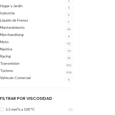
3
Hogar y Jardin
4
Industria
3
Líquido de Frenos
5
Mantenimiento
36
Merchandising
4
Moto
53
Naútica
14
Racing
28
Transmision
101
Turismo
104
Vehículo Comercial
6
FILTRAR POR VISCOSIDAD
5,5 mm²/s a 100 °C
(2)